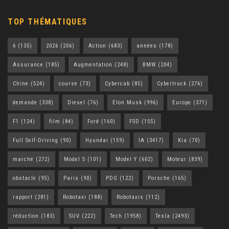
TOP THÉMATIQUES
6
(135)
2026
(206)
Action
(683)
années
(178)
Assurance
(185)
Augmentation
(248)
BMW
(204)
Chine
(524)
course
(73)
Cybercab
(85)
Cybertruck
(276)
demande
(338)
Diesel
(76)
Elon Musk
(996)
Europe
(371)
F1
(124)
film
(84)
Ford
(160)
FSD
(155)
Full Self-Driving
(90)
Hyundai
(159)
IA
(3417)
Kia
(70)
marché
(272)
Model S
(101)
Model Y
(602)
Moteur
(839)
obstacle
(95)
Paris
(90)
PDG
(122)
Porsche
(165)
rapport
(281)
Robotaxi
(188)
Robotaxis
(112)
réduction
(183)
SUV
(222)
Tech
(1958)
Tesla
(2493)