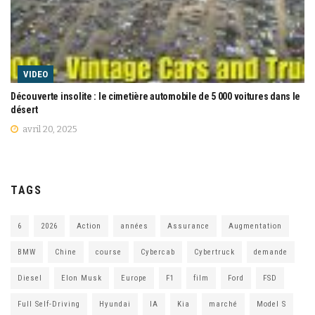
VIDEO
Découverte insolite : le cimetière automobile de 5 000 voitures dans le
désert
avril 20, 2025
TAGS
6
2026
Action
années
Assurance
Augmentation
BMW
Chine
course
Cybercab
Cybertruck
demande
Diesel
Elon Musk
Europe
F1
film
Ford
FSD
Full Self-Driving
Hyundai
IA
Kia
marché
Model S