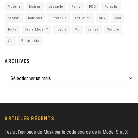
Model Y
Moteur
obstacle
Paris
PDG
Porsche
rapport
Robotaxi
Robotaxis
réduction
SUV
Tech
Tesla
Tesla Model Y
Toyota
VE
ventes
Voiture
Vol
États-Unis
ARCHIVES
ARTICLES RÉCENTS
Tesla : l’annonce de Musk sur le code source de la Model S et X