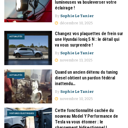
lumineuses va bouleverser votre
éclairage !
By
Sophie Le Tanier
décembre 10, 2025
Changez vos plaquettes de frein sur
ACTUALITÉS
une Hyundai Ioniq 5 N : le détail qui
va vous surprendre !
By
Sophie Le Tanier
novembre 13, 2025
Quand un ancien détenu du tuning
ACTUALITÉS
diesel obtient un pardon fédéral
inattendu…
By
Sophie Le Tanier
novembre 10, 2025
Cette fonctionnalité cachée du
VOITURES ÉLECTRIQUES
nouveau Model Y Performance de
Tesla va vous étonner : le
chargement bidirectionnel !