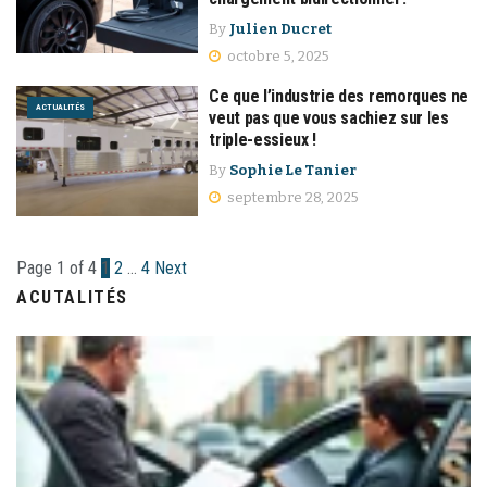
By
Julien Ducret
octobre 5, 2025
Ce que l’industrie des remorques ne
ACTUALITÉS
veut pas que vous sachiez sur les
triple-essieux !
By
Sophie Le Tanier
septembre 28, 2025
Page 1 of 4
1
2
…
4
Next
ACUTALITÉS