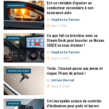
Est-ce rentable d’ajouter un
ASSURANCE AUTO
conducteur secondaire à son
assurance auto
By
Sophie Le Tanier
juin 6, 2026
Ce que fait ce bricoleur avec sa
ACTUALITÉS
Steam Deck pour booster sa Nissan
300ZX va vous étonner !
By
Sophie Le Tanier
mars 3, 2026
Tesla : l’accusé passe aux aveux et
VOITURES ÉLECTRIQUES
risque 70 ans de prison !
By
Julien Ducret
mars 2, 2026
Cet incroyable astuce de contrôle
ACTUALITÉS
d’inclinaison pour pods et barres