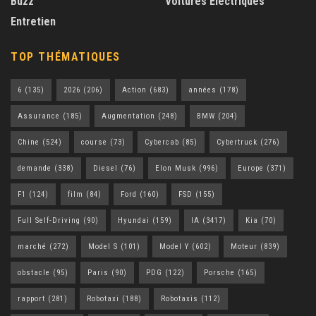
Buzz
Voitures Électriques
Entretien
TOP THÉMATIQUES
6
(135)
2026
(206)
Action
(683)
années
(178)
Assurance
(185)
Augmentation
(248)
BMW
(204)
Chine
(524)
course
(73)
Cybercab
(85)
Cybertruck
(276)
demande
(338)
Diesel
(76)
Elon Musk
(996)
Europe
(371)
F1
(124)
film
(84)
Ford
(160)
FSD
(155)
Full Self-Driving
(90)
Hyundai
(159)
IA
(3417)
Kia
(70)
marché
(272)
Model S
(101)
Model Y
(602)
Moteur
(839)
obstacle
(95)
Paris
(90)
PDG
(122)
Porsche
(165)
rapport
(281)
Robotaxi
(188)
Robotaxis
(112)