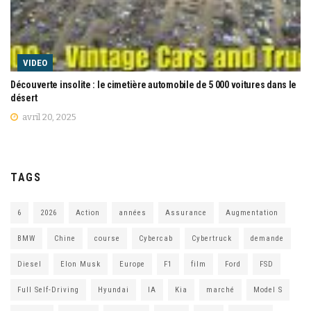
VIDEO
Découverte insolite : le cimetière automobile de 5 000 voitures dans le
désert
avril 20, 2025
TAGS
6
2026
Action
années
Assurance
Augmentation
BMW
Chine
course
Cybercab
Cybertruck
demande
Diesel
Elon Musk
Europe
F1
film
Ford
FSD
Full Self-Driving
Hyundai
IA
Kia
marché
Model S