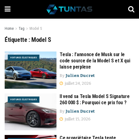
Home
Tag
Model S
Étiquette :
Model S
Tesla : l’annonce de Musk sur le
VOITURES ÉLECTRIQUES
code source de la Model S et X qui
laisse perplexe
By
Julien Ducret
juillet 24, 2026
Il vend sa Tesla Model S Signature
VOITURES ÉLECTRIQUES
260 000 $ : Pourquoi ce prix fou ?
By
Julien Ducret
juillet 15, 2026
Ce propriétaire Tesla tente