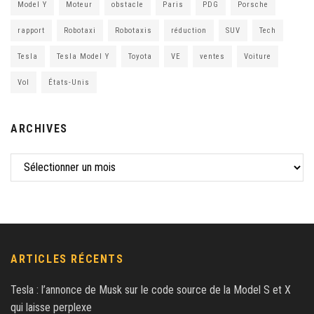
Model Y
Moteur
obstacle
Paris
PDG
Porsche
rapport
Robotaxi
Robotaxis
réduction
SUV
Tech
Tesla
Tesla Model Y
Toyota
VE
ventes
Voiture
Vol
États-Unis
ARCHIVES
ARTICLES RÉCENTS
Tesla : l’annonce de Musk sur le code source de la Model S et X
qui laisse perplexe