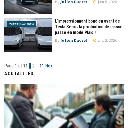
By
Julien Ducret
juin 8, 2026
L’impressionnant bond en avant de
VOITURES ÉLECTRIQUES
Tesla Semi : la production de masse
passe en mode Plaid !
By
Julien Ducret
mai 2, 2026
Page 1 of 11
1
2
…
11
Next
ACUTALITÉS