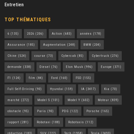
Entretien
TOP THÉMATIQUES
6
(135)
2026
(206)
Action
(683)
années
(178)
Assurance
(185)
Augmentation
(248)
BMW
(204)
Chine
(524)
course
(73)
Cybercab
(85)
Cybertruck
(276)
demande
(338)
Diesel
(76)
Elon Musk
(996)
Europe
(371)
F1
(124)
film
(84)
Ford
(160)
FSD
(155)
Full Self-Driving
(90)
Hyundai
(159)
IA
(3417)
Kia
(70)
marché
(272)
Model S
(101)
Model Y
(602)
Moteur
(839)
obstacle
(95)
Paris
(90)
PDG
(122)
Porsche
(165)
rapport
(281)
Robotaxi
(188)
Robotaxis
(112)
réduction
(183)
SUV
(222)
Tech
(1958)
Tesla
(2493)