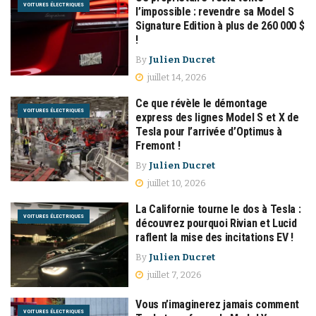
VOITURES ÉLECTRIQUES
l’impossible : revendre sa Model S
Signature Edition à plus de 260 000 $
!
By
Julien Ducret
juillet 14, 2026
Ce que révèle le démontage
VOITURES ÉLECTRIQUES
express des lignes Model S et X de
Tesla pour l’arrivée d’Optimus à
Fremont !
By
Julien Ducret
juillet 10, 2026
La Californie tourne le dos à Tesla :
VOITURES ÉLECTRIQUES
découvrez pourquoi Rivian et Lucid
raflent la mise des incitations EV !
By
Julien Ducret
juillet 7, 2026
Vous n’imaginerez jamais comment
VOITURES ÉLECTRIQUES