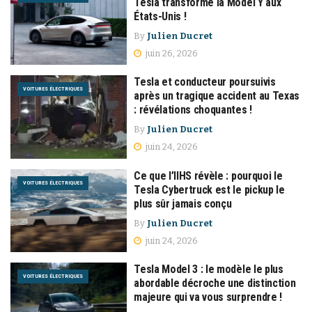
Tesla transforme la Model Y aux
États-Unis !
By
Julien Ducret
juin 26, 2026
Tesla et conducteur poursuivis
VOITURES ÉLECTRIQUES
après un tragique accident au Texas
: révélations choquantes !
By
Julien Ducret
juin 24, 2026
Ce que l’IIHS révèle : pourquoi le
VOITURES ÉLECTRIQUES
Tesla Cybertruck est le pickup le
plus sûr jamais conçu
By
Julien Ducret
juin 24, 2026
Tesla Model 3 : le modèle le plus
VOITURES ÉLECTRIQUES
abordable décroche une distinction
majeure qui va vous surprendre !