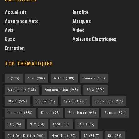
Actualités
Insolite
Assurance Auto
Marques
Avis
Video
Buzz
Voitures Électriques
Entretien
TOP THÉMATIQUES
6
(135)
2026
(206)
Action
(683)
années
(178)
Assurance
(185)
Augmentation
(248)
BMW
(204)
Chine
(524)
course
(73)
Cybercab
(85)
Cybertruck
(276)
demande
(338)
Diesel
(76)
Elon Musk
(996)
Europe
(371)
F1
(124)
film
(84)
Ford
(160)
FSD
(155)
Full Self-Driving
(90)
Hyundai
(159)
IA
(3417)
Kia
(70)