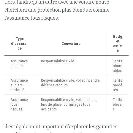
tiers, tandis qu’un autre avec une voiture neuve
cherchera une protection plus étendue, comme
l’assurance tous risques.
Budg
Type
et
d’assuran
Couverture
estim
ce
é
Assurance
Responsabilité civile
Tarifs
au tiers
abord
ables
Assurance
Responsabilité civile, vol et incendie,
Tarifs
au tiers
défense-recours
modé
renforcé
rés
Assurance
Responsabilité civile, vol, incendie,
Tarifs
tous
bris de glace, dommages tous
élevé
risques
accidents
s
Il est également important d’explorer les garanties