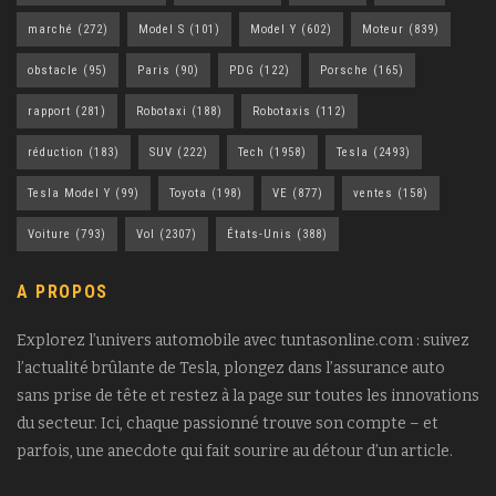
marché
(272)
Model S
(101)
Model Y
(602)
Moteur
(839)
obstacle
(95)
Paris
(90)
PDG
(122)
Porsche
(165)
rapport
(281)
Robotaxi
(188)
Robotaxis
(112)
réduction
(183)
SUV
(222)
Tech
(1958)
Tesla
(2493)
Tesla Model Y
(99)
Toyota
(198)
VE
(877)
ventes
(158)
Voiture
(793)
Vol
(2307)
États-Unis
(388)
A PROPOS
Explorez l’univers automobile avec tuntasonline.com : suivez
l’actualité brûlante de Tesla, plongez dans l’assurance auto
sans prise de tête et restez à la page sur toutes les innovations
du secteur. Ici, chaque passionné trouve son compte – et
parfois, une anecdote qui fait sourire au détour d’un article.