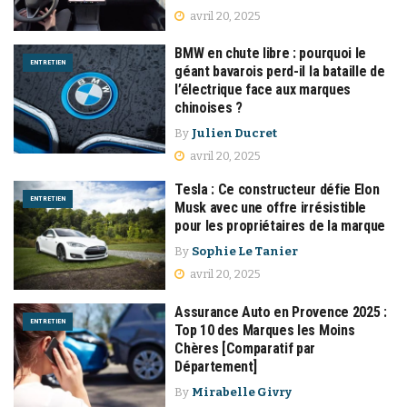
avril 20, 2025
BMW en chute libre : pourquoi le
ENTRETIEN
géant bavarois perd-il la bataille de
l’électrique face aux marques
chinoises ?
By
Julien Ducret
avril 20, 2025
Tesla : Ce constructeur défie Elon
ENTRETIEN
Musk avec une offre irrésistible
pour les propriétaires de la marque
By
Sophie Le Tanier
avril 20, 2025
Assurance Auto en Provence 2025 :
ENTRETIEN
Top 10 des Marques les Moins
Chères [Comparatif par
Département]
By
Mirabelle Givry