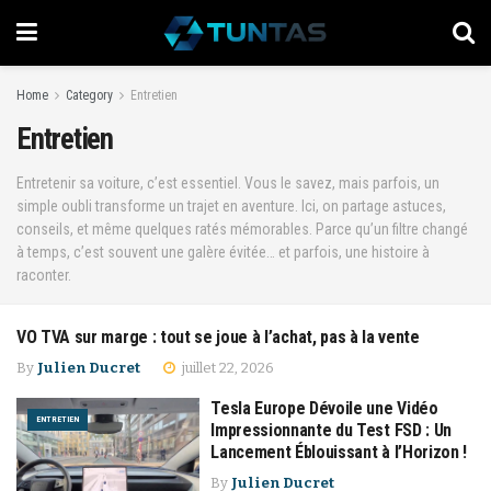
Home
Category
Entretien
Entretien
Entretenir sa voiture, c’est essentiel. Vous le savez, mais parfois, un
simple oubli transforme un trajet en aventure. Ici, on partage astuces,
conseils, et même quelques ratés mémorables. Parce qu’un filtre changé
à temps, c’est souvent une galère évitée… et parfois, une histoire à
raconter.
VO TVA sur marge : tout se joue à l’achat, pas à la vente
ENTRETIEN
By
Julien Ducret
juillet 22, 2026
Tesla Europe Dévoile une Vidéo
ENTRETIEN
Impressionnante du Test FSD : Un
Lancement Éblouissant à l’Horizon !
By
Julien Ducret