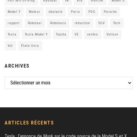
Full Self-Driving
Hyundai
IA
Kia
marché
Model S
Model Y
Moteur
obstacle
Paris
PDG
Porsche
rapport
Robotaxi
Robotaxis
réduction
SUV
Tech
Tesla
Tesla Model Y
Toyota
VE
ventes
Voiture
Vol
États-Unis
ARCHIVES
ARTICLES RÉCENTS
Tesla : l’annonce de Musk sur le code source de la Model S et X