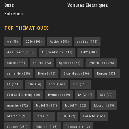
Buzz
Voitures Électriques
Entretien
TOP THÉMATIQUES
6
(135)
2026
(206)
Action
(683)
années
(178)
Assurance
(185)
Augmentation
(248)
BMW
(204)
Chine
(524)
course
(73)
Cybercab
(85)
Cybertruck
(276)
demande
(338)
Diesel
(76)
Elon Musk
(996)
Europe
(371)
F1
(124)
film
(84)
Ford
(160)
FSD
(155)
Full Self-Driving
(90)
Hyundai
(159)
IA
(3417)
Kia
(70)
marché
(272)
Model S
(101)
Model Y
(602)
Moteur
(839)
obstacle
(95)
Paris
(90)
PDG
(122)
Porsche
(165)
rapport
(281)
Robotaxi
(188)
Robotaxis
(112)