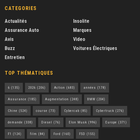
CATEGORIES
Actualités
Insolite
Assurance Auto
Marques
Avis
Video
Buzz
Voitures Électriques
Entretien
TOP THÉMATIQUES
6
(135)
2026
(206)
Action
(683)
années
(178)
Assurance
(185)
Augmentation
(248)
BMW
(204)
Chine
(524)
course
(73)
Cybercab
(85)
Cybertruck
(276)
demande
(338)
Diesel
(76)
Elon Musk
(996)
Europe
(371)
F1
(124)
film
(84)
Ford
(160)
FSD
(155)