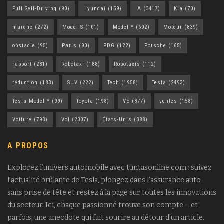
Full Self-Driving
(90)
Hyundai
(159)
IA
(3417)
Kia
(70)
marché
(272)
Model S
(101)
Model Y
(602)
Moteur
(839)
obstacle
(95)
Paris
(90)
PDG
(122)
Porsche
(165)
rapport
(281)
Robotaxi
(188)
Robotaxis
(112)
réduction
(183)
SUV
(222)
Tech
(1958)
Tesla
(2493)
Tesla Model Y
(99)
Toyota
(198)
VE
(877)
ventes
(158)
Voiture
(793)
Vol
(2307)
États-Unis
(388)
A PROPOS
Explorez l’univers automobile avec tuntasonline.com : suivez
l’actualité brûlante de Tesla, plongez dans l’assurance auto
sans prise de tête et restez à la page sur toutes les innovations
du secteur. Ici, chaque passionné trouve son compte – et
parfois, une anecdote qui fait sourire au détour d’un article.