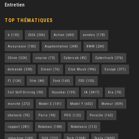
Entretien
TOP THÉMATIQUES
6
(135)
2026
(206)
Action
(683)
années
(178)
Assurance
(185)
Augmentation
(248)
BMW
(204)
Chine
(524)
course
(73)
Cybercab
(85)
Cybertruck
(276)
demande
(338)
Diesel
(76)
Elon Musk
(996)
Europe
(371)
F1
(124)
film
(84)
Ford
(160)
FSD
(155)
Full Self-Driving
(90)
Hyundai
(159)
IA
(3417)
Kia
(70)
marché
(272)
Model S
(101)
Model Y
(602)
Moteur
(839)
obstacle
(95)
Paris
(90)
PDG
(122)
Porsche
(165)
rapport
(281)
Robotaxi
(188)
Robotaxis
(112)
réduction
(183)
SUV
(222)
Tech
(1958)
Tesla
(2493)