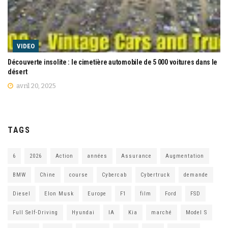
VIDEO
Découverte insolite : le cimetière automobile de 5 000 voitures dans le
désert
avril 20, 2025
TAGS
6
2026
Action
années
Assurance
Augmentation
BMW
Chine
course
Cybercab
Cybertruck
demande
Diesel
Elon Musk
Europe
F1
film
Ford
FSD
Full Self-Driving
Hyundai
IA
Kia
marché
Model S