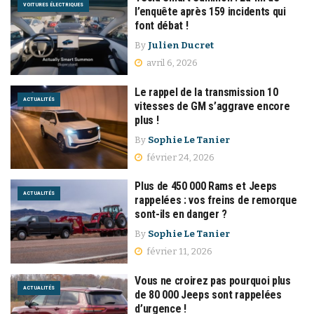
VOITURES ÉLECTRIQUES
l’enquête après 159 incidents qui
font débat !
By
Julien Ducret
avril 6, 2026
Le rappel de la transmission 10
ACTUALITÉS
vitesses de GM s’aggrave encore
plus !
By
Sophie Le Tanier
février 24, 2026
Plus de 450 000 Rams et Jeeps
ACTUALITÉS
rappelées : vos freins de remorque
sont-ils en danger ?
By
Sophie Le Tanier
février 11, 2026
Vous ne croirez pas pourquoi plus
ACTUALITÉS
de 80 000 Jeeps sont rappelées
d’urgence !