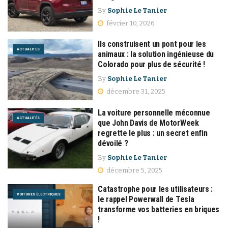
By
Sophie Le Tanier
février 10, 2026
Ils construisent un pont pour les
ACTUALITÉS
animaux : la solution ingénieuse du
Colorado pour plus de sécurité !
By
Sophie Le Tanier
décembre 31, 2025
La voiture personnelle méconnue
ACTUALITÉS
que John Davis de MotorWeek
regrette le plus : un secret enfin
dévoilé ?
By
Sophie Le Tanier
décembre 5, 2025
Catastrophe pour les utilisateurs :
VOITURES ÉLECTRIQUES
le rappel Powerwall de Tesla
transforme vos batteries en briques
!