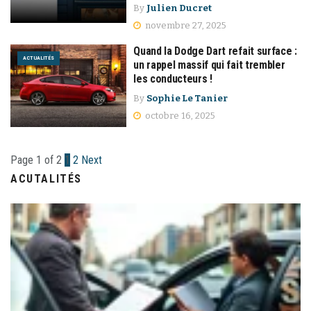
By
Julien Ducret
novembre 27, 2025
Quand la Dodge Dart refait surface :
ACTUALITÉS
un rappel massif qui fait trembler
les conducteurs !
By
Sophie Le Tanier
octobre 16, 2025
Page 1 of 2
1
2
Next
ACUTALITÉS