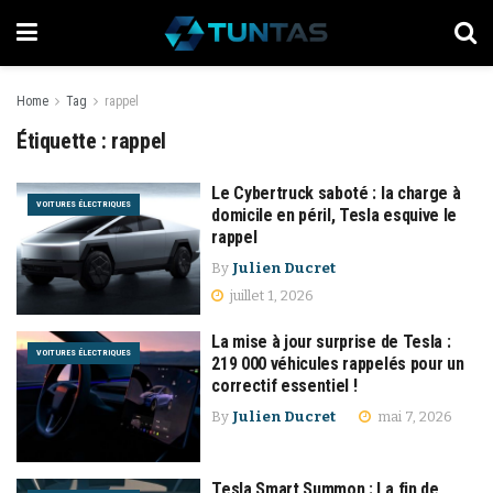
Home
Tag
rappel
Étiquette :
rappel
Le Cybertruck saboté : la charge à
VOITURES ÉLECTRIQUES
domicile en péril, Tesla esquive le
rappel
By
Julien Ducret
juillet 1, 2026
La mise à jour surprise de Tesla :
VOITURES ÉLECTRIQUES
219 000 véhicules rappelés pour un
correctif essentiel !
By
Julien Ducret
mai 7, 2026
Tesla Smart Summon : La fin de