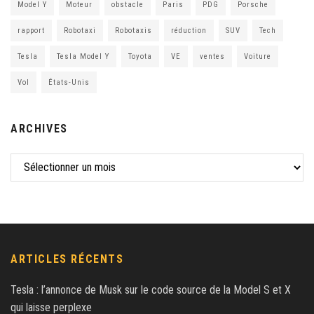
Model Y
Moteur
obstacle
Paris
PDG
Porsche
rapport
Robotaxi
Robotaxis
réduction
SUV
Tech
Tesla
Tesla Model Y
Toyota
VE
ventes
Voiture
Vol
États-Unis
ARCHIVES
ARTICLES RÉCENTS
Tesla : l’annonce de Musk sur le code source de la Model S et X
qui laisse perplexe