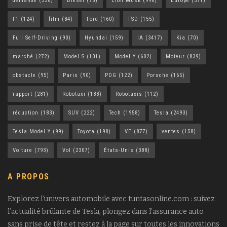
demande
(338)
Diesel
(76)
Elon Musk
(996)
Europe
(371)
F1
(124)
film
(84)
Ford
(160)
FSD
(155)
Full Self-Driving
(90)
Hyundai
(159)
IA
(3417)
Kia
(70)
marché
(272)
Model S
(101)
Model Y
(602)
Moteur
(839)
obstacle
(95)
Paris
(90)
PDG
(122)
Porsche
(165)
rapport
(281)
Robotaxi
(188)
Robotaxis
(112)
réduction
(183)
SUV
(222)
Tech
(1958)
Tesla
(2493)
Tesla Model Y
(99)
Toyota
(198)
VE
(877)
ventes
(158)
Voiture
(793)
Vol
(2307)
États-Unis
(388)
A PROPOS
Explorez l’univers automobile avec tuntasonline.com : suivez
l’actualité brûlante de Tesla, plongez dans l’assurance auto
sans prise de tête et restez à la page sur toutes les innovations