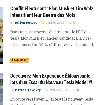
Conflit Électrisant : Elon Musk et Tim Walz
Intensifient leur Guerre des Mots!
By
Julien Ducret
avril 20, 2025
0
Dans une controverse électrisante, le PDG de
Tesla, Elon Musk, et l'ancien candidat à la vice-
présidence, Tim Walz, s'affrontent verbalement.
...
READ MORE
Découvrez Mon Expérience Éblouissante
lors d’un Essai du Nouveau Tesla Model Y!
By
Mirabelle Givry
avril 20, 2025
0
En route vers l'avenir, j'ai testé le nouveau Tesla