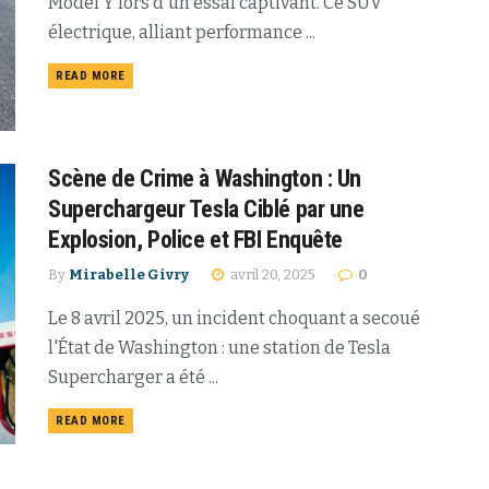
Model Y lors d'un essai captivant. Ce SUV
électrique, alliant performance ...
READ MORE
Scène de Crime à Washington : Un
Superchargeur Tesla Ciblé par une
Explosion, Police et FBI Enquête
By
Mirabelle Givry
avril 20, 2025
0
Le 8 avril 2025, un incident choquant a secoué
l'État de Washington : une station de Tesla
Supercharger a été ...
READ MORE