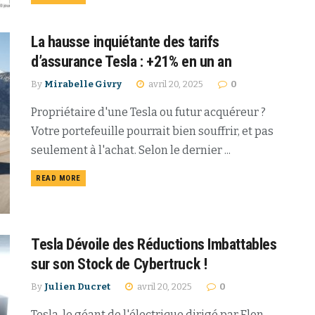
La hausse inquiétante des tarifs
d’assurance Tesla : +21% en un an
By
Mirabelle Givry
avril 20, 2025
0
Propriétaire d'une Tesla ou futur acquéreur ?
Votre portefeuille pourrait bien souffrir, et pas
seulement à l'achat. Selon le dernier ...
READ MORE
Tesla Dévoile des Réductions Imbattables
sur son Stock de Cybertruck !
By
Julien Ducret
avril 20, 2025
0
Tesla, le géant de l'électrique dirigé par Elon