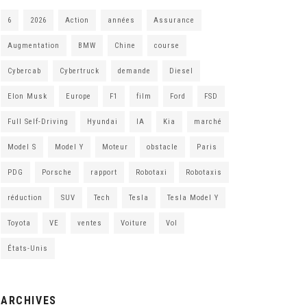
6
2026
Action
années
Assurance
Augmentation
BMW
Chine
course
Cybercab
Cybertruck
demande
Diesel
Elon Musk
Europe
F1
film
Ford
FSD
Full Self-Driving
Hyundai
IA
Kia
marché
Model S
Model Y
Moteur
obstacle
Paris
PDG
Porsche
rapport
Robotaxi
Robotaxis
réduction
SUV
Tech
Tesla
Tesla Model Y
Toyota
VE
ventes
Voiture
Vol
États-Unis
ARCHIVES