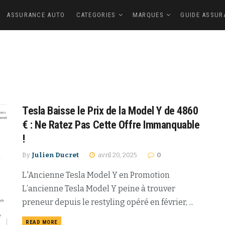
ASSURANCE AUTO
CATEGORIES
MARQUES
GUIDE ASSUR
Tesla Baisse le Prix de la Model Y de 4860
€ : Ne Ratez Pas Cette Offre Immanquable
!
By
Julien Ducret
avril 20, 2025
0
L'Ancienne Tesla Model Y en Promotion
L’ancienne Tesla Model Y peine à trouver
preneur depuis le restyling opéré en février, ...
READ MORE