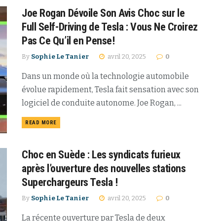
Joe Rogan Dévoile Son Avis Choc sur le
Full Self-Driving de Tesla : Vous Ne Croirez
Pas Ce Qu’il en Pense!
By
Sophie Le Tanier
avril 20, 2025
0
Dans un monde où la technologie automobile
évolue rapidement, Tesla fait sensation avec son
logiciel de conduite autonome. Joe Rogan, ...
READ MORE
Choc en Suède : Les syndicats furieux
après l’ouverture des nouvelles stations
Superchargeurs Tesla !
By
Sophie Le Tanier
avril 20, 2025
0
La récente ouverture par Tesla de deux