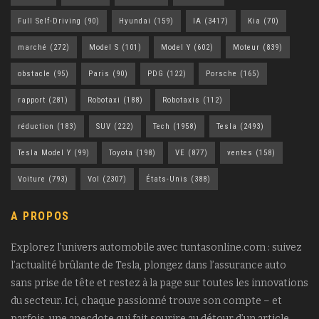
Full Self-Driving
(90)
Hyundai
(159)
IA
(3417)
Kia
(70)
marché
(272)
Model S
(101)
Model Y
(602)
Moteur
(839)
obstacle
(95)
Paris
(90)
PDG
(122)
Porsche
(165)
rapport
(281)
Robotaxi
(188)
Robotaxis
(112)
réduction
(183)
SUV
(222)
Tech
(1958)
Tesla
(2493)
Tesla Model Y
(99)
Toyota
(198)
VE
(877)
ventes
(158)
Voiture
(793)
Vol
(2307)
États-Unis
(388)
A PROPOS
Explorez l’univers automobile avec tuntasonline.com : suivez
l’actualité brûlante de Tesla, plongez dans l’assurance auto
sans prise de tête et restez à la page sur toutes les innovations
du secteur. Ici, chaque passionné trouve son compte – et
parfois, une anecdote qui fait sourire au détour d’un article.