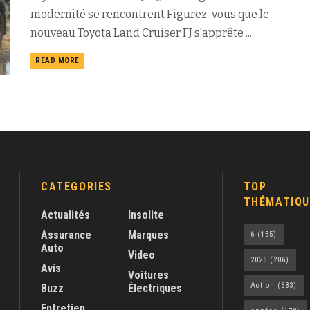
modernité se rencontrent Figurez-vous que le
nouveau Toyota Land Cruiser FJ s'apprête ...
READ MORE
CATEGORIES
TOP
THÉMATIQU
Actualités
Insolite
Assurance
Marques
6
(135)
Auto
Video
2026
(206)
Avis
Voitures
Action
(683)
Buzz
Électriques
Entretien