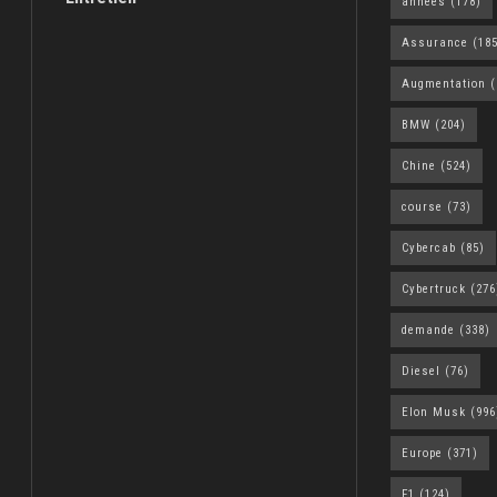
années
(178)
Assurance
(185
Augmentation
(
BMW
(204)
Chine
(524)
course
(73)
Cybercab
(85)
Cybertruck
(276
demande
(338)
Diesel
(76)
Elon Musk
(996
Europe
(371)
F1
(124)