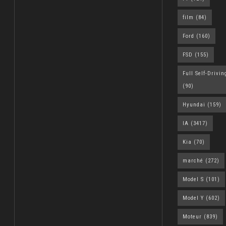
film
(84)
Ford
(160)
FSD
(155)
Full Self-Drivin
(90)
Hyundai
(159)
IA
(3417)
Kia
(70)
marché
(272)
Model S
(101)
Model Y
(602)
Moteur
(839)