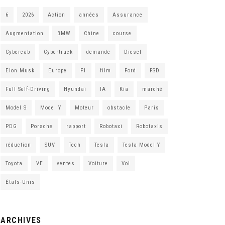
6
2026
Action
années
Assurance
Augmentation
BMW
Chine
course
Cybercab
Cybertruck
demande
Diesel
Elon Musk
Europe
F1
film
Ford
FSD
Full Self-Driving
Hyundai
IA
Kia
marché
Model S
Model Y
Moteur
obstacle
Paris
PDG
Porsche
rapport
Robotaxi
Robotaxis
réduction
SUV
Tech
Tesla
Tesla Model Y
Toyota
VE
ventes
Voiture
Vol
États-Unis
ARCHIVES