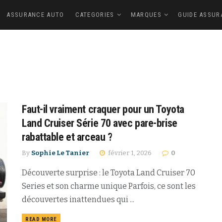
ASSURANCE AUTO
CATEGORIES
MARQUES
GUIDE ASSUR
Faut-il vraiment craquer pour un Toyota
Land Cruiser Série 70 avec pare-brise
rabattable et arceau ?
By
Sophie Le Tanier
février 1, 2026
0
Découverte surprise : le Toyota Land Cruiser 70
Series et son charme unique Parfois, ce sont les
découvertes inattendues qui ...
READ MORE