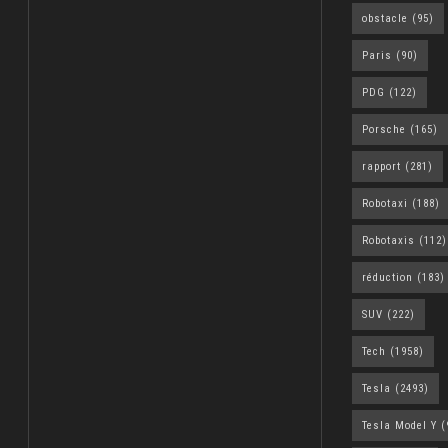
obstacle
(95)
Paris
(90)
PDG
(122)
Porsche
(165)
rapport
(281)
Robotaxi
(188)
Robotaxis
(112)
réduction
(183)
SUV
(222)
Tech
(1958)
Tesla
(2493)
Tesla Model Y
(