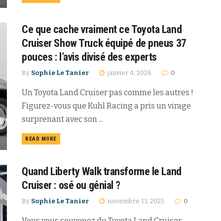
Ce que cache vraiment ce Toyota Land
Cruiser Show Truck équipé de pneus 37
pouces : l’avis divisé des experts
By
Sophie Le Tanier
janvier 4, 2026
0
Un Toyota Land Cruiser pas comme les autres !
Figurez-vous que Kuhl Racing a pris un virage
surprenant avec son ...
READ MORE
Quand Liberty Walk transforme le Land
Cruiser : osé ou génial ?
By
Sophie Le Tanier
novembre 13, 2025
0
Vous vous souvenez du Toyota Land Cruiser