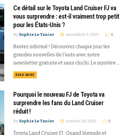
Ce détail sur le Toyota Land Cruiser FJ va
vous surprendre : est-il vraiment trop petit
pour les États-Unis ?
By
Sophie Le Tanier
novembre 9, 2025
0
Restez informé ! Découvrez chaque jour les
grandes nouvelles de l'auto avec notre
newsletter gratuite et sans chichi. Le mystère ...
READ MORE
Pourquoi le nouveau FJ de Toyota va
surprendre les fans du Land Cruiser
réduit !
By
Sophie Le Tanier
octobre 20, 2025
0
Toyota Land Cruiser FJ : Quand légende et