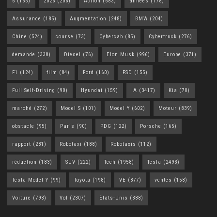
6
(135)
2026
(206)
Action
(683)
années
(178)
Assurance
(185)
Augmentation
(248)
BMW
(204)
Chine
(524)
course
(73)
Cybercab
(85)
Cybertruck
(276)
demande
(338)
Diesel
(76)
Elon Musk
(996)
Europe
(371)
F1
(124)
film
(84)
Ford
(160)
FSD
(155)
Full Self-Driving
(90)
Hyundai
(159)
IA
(3417)
Kia
(70)
marché
(272)
Model S
(101)
Model Y
(602)
Moteur
(839)
obstacle
(95)
Paris
(90)
PDG
(122)
Porsche
(165)
rapport
(281)
Robotaxi
(188)
Robotaxis
(112)
réduction
(183)
SUV
(222)
Tech
(1958)
Tesla
(2493)
Tesla Model Y
(99)
Toyota
(198)
VE
(877)
ventes
(158)
Voiture
(793)
Vol
(2307)
États-Unis
(388)