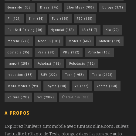
demande
(338)
Diesel
(76)
Elon Musk
(996)
Europe
(371)
F1
(124)
film
(84)
Ford
(160)
FSD
(155)
Full Self-Driving
(90)
Hyundai
(159)
IA
(3417)
Kia
(70)
marché
(272)
Model S
(101)
Model Y
(602)
Moteur
(839)
obstacle
(95)
Paris
(90)
PDG
(122)
Porsche
(165)
rapport
(281)
Robotaxi
(188)
Robotaxis
(112)
réduction
(183)
SUV
(222)
Tech
(1958)
Tesla
(2493)
Tesla Model Y
(99)
Toyota
(198)
VE
(877)
ventes
(158)
Voiture
(793)
Vol
(2307)
États-Unis
(388)
A PROPOS
Explorez l’univers automobile avec tuntasonline.com : suivez
l’actualité brûlante de Tesla, plongez dans l’assurance auto