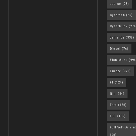
course
(73)
Cybercab
(85)
Cybertruck
(276
demande
(338)
Diesel
(76)
Elon Musk
(996
Europe
(371)
F1
(124)
film
(84)
Ford
(160)
FSD
(155)
Full Self-Drivin
(90)