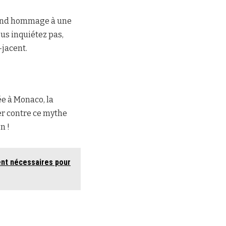
 rend hommage à une
us inquiétez pas,
-jacent.
ée à Monaco, la
er contre ce mythe
n !
ent nécessaires pour