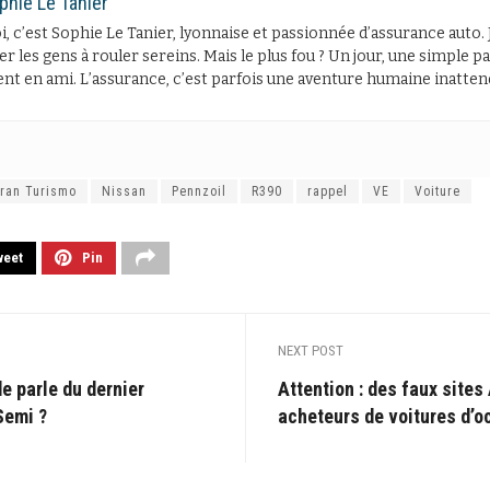
phie Le Tanier
, c’est Sophie Le Tanier, lyonnaise et passionnée d’assurance auto. 
er les gens à rouler sereins. Mais le plus fou ? Un jour, une simple
ent en ami. L’assurance, c’est parfois une aventure humaine inatten
ran Turismo
Nissan
Pennzoil
R390
rappel
VE
Voiture
weet
Pin
NEXT POST
e parle du dernier
Attention : des faux sites
Semi ?
acheteurs de voitures d’o