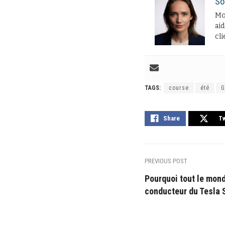
So
Moi
aid
cli
TAGS:
course
été
G
Share
T
PREVIOUS POST
Pourquoi tout le mond
conducteur du Tesla 