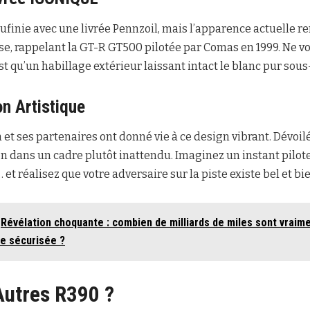
aufinie avec une livrée Pennzoil, mais l’apparence actuelle
e, rappelant la GT-R GT500 pilotée par Comas en 1999. Ne vo
st qu’un habillage extérieur laissant intact le blanc pur sous
on Artistique
n et ses partenaires ont donné vie à ce design vibrant. Dévoil
ion dans un cadre plutôt inattendu. Imaginez un instant pilot
t réalisez que votre adversaire sur la piste existe bel et bie
Révélation choquante : combien de milliards de miles sont vraim
e sécurisée ?
Autres R390 ?