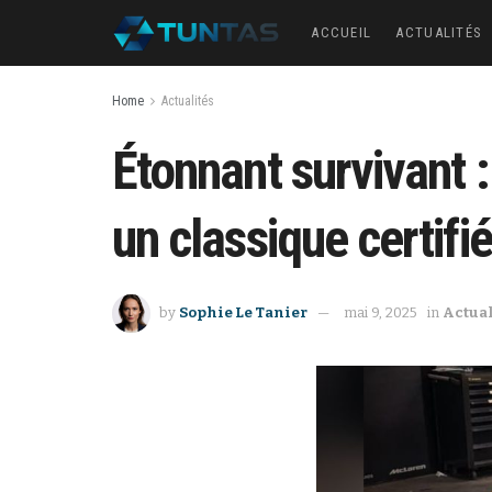
ACCUEIL
ACTUALITÉS
Home
Actualités
Étonnant survivant 
un classique certifi
by
Sophie Le Tanier
mai 9, 2025
in
Actual