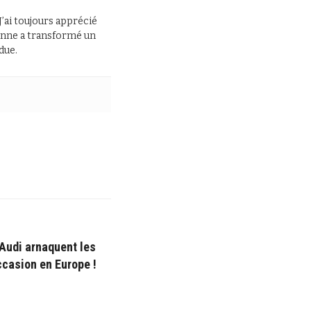
J’ai toujours apprécié
 panne a transformé un
due.
 Audi arnaquent les
ccasion en Europe !