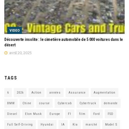
VIDEO
Découverte insolite : le cimetière automobile de 5 000 voitures dans le
désert
avril 20, 2025
TAGS
6
2026
Action
années
Assurance
Augmentation
BMW
Chine
course
Cybercab
Cybertruck
demande
Diesel
Elon Musk
Europe
F1
film
Ford
FSD
Full Self-Driving
Hyundai
IA
Kia
marché
Model S