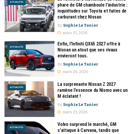
ACTUALITÉS
phare de GM chamboule l’industrie :
inquiétudes sur Toyota et fuites de
carburant chez Nissan
By
Sophie Le Tanier
mars 31, 2026
Enfin, l’Infiniti QX65 2027 offre à
ACTUALITÉS
Nissan un atout que ses rivaux
envieront tous.
By
Sophie Le Tanier
mars 26, 2026
La surprenante Nissan Z 2027
ACTUALITÉS
ramène l’essence du Nismo avec un
M éclatant !
By
Sophie Le Tanier
mars 23, 2026
Volvo surprend le marché, GM
ACTUALITÉS
s’attaque à Carvana, tandis que