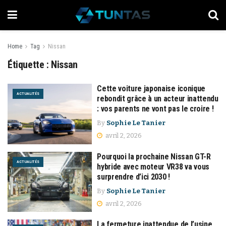
Home
Tag
Nissan
Étiquette :
Nissan
Cette voiture japonaise iconique
ACTUALITÉS
rebondit grâce à un acteur inattendu
: vos parents ne vont pas le croire !
By
Sophie Le Tanier
avril 2, 2026
Pourquoi la prochaine Nissan GT-R
ACTUALITÉS
hybride avec moteur VR38 va vous
surprendre d’ici 2030 !
By
Sophie Le Tanier
avril 2, 2026
La fermeture inattendue de l’usine