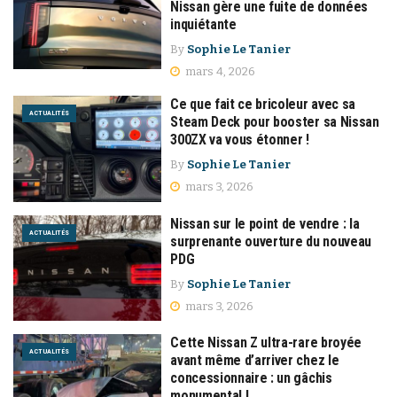
Nissan gère une fuite de données
inquiétante
By
Sophie Le Tanier
mars 4, 2026
Ce que fait ce bricoleur avec sa
ACTUALITÉS
Steam Deck pour booster sa Nissan
300ZX va vous étonner !
By
Sophie Le Tanier
mars 3, 2026
Nissan sur le point de vendre : la
ACTUALITÉS
surprenante ouverture du nouveau
PDG
By
Sophie Le Tanier
mars 3, 2026
Cette Nissan Z ultra-rare broyée
ACTUALITÉS
avant même d’arriver chez le
concessionnaire : un gâchis
monumental !