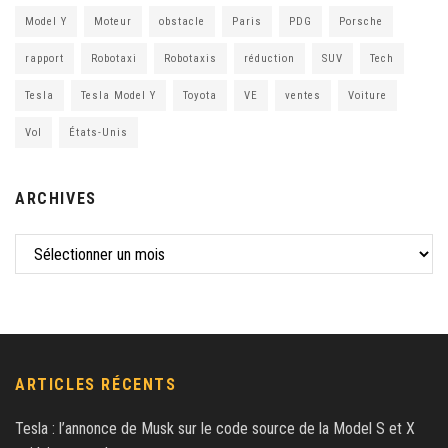
Model Y
Moteur
obstacle
Paris
PDG
Porsche
rapport
Robotaxi
Robotaxis
réduction
SUV
Tech
Tesla
Tesla Model Y
Toyota
VE
ventes
Voiture
Vol
États-Unis
ARCHIVES
ARTICLES RÉCENTS
Tesla : l’annonce de Musk sur le code source de la Model S et X