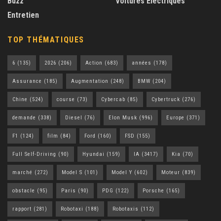
Buzz
Voitures Électriques
Entretien
TOP THÉMATIQUES
6
(135)
2026
(206)
Action
(683)
années
(178)
Assurance
(185)
Augmentation
(248)
BMW
(204)
Chine
(524)
course
(73)
Cybercab
(85)
Cybertruck
(276)
demande
(338)
Diesel
(76)
Elon Musk
(996)
Europe
(371)
F1
(124)
film
(84)
Ford
(160)
FSD
(155)
Full Self-Driving
(90)
Hyundai
(159)
IA
(3417)
Kia
(70)
marché
(272)
Model S
(101)
Model Y
(602)
Moteur
(839)
obstacle
(95)
Paris
(90)
PDG
(122)
Porsche
(165)
rapport
(281)
Robotaxi
(188)
Robotaxis
(112)