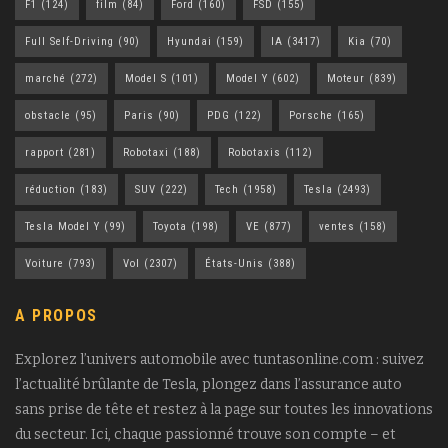
F1
(124)
film
(84)
Ford
(160)
FSD
(155)
Full Self-Driving
(90)
Hyundai
(159)
IA
(3417)
Kia
(70)
marché
(272)
Model S
(101)
Model Y
(602)
Moteur
(839)
obstacle
(95)
Paris
(90)
PDG
(122)
Porsche
(165)
rapport
(281)
Robotaxi
(188)
Robotaxis
(112)
réduction
(183)
SUV
(222)
Tech
(1958)
Tesla
(2493)
Tesla Model Y
(99)
Toyota
(198)
VE
(877)
ventes
(158)
Voiture
(793)
Vol
(2307)
États-Unis
(388)
A PROPOS
Explorez l’univers automobile avec tuntasonline.com : suivez
l’actualité brûlante de Tesla, plongez dans l’assurance auto
sans prise de tête et restez à la page sur toutes les innovations
du secteur. Ici, chaque passionné trouve son compte – et