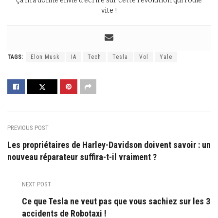
ça m’a donné envie d’écrire sur cette révolution qui roule
vite !
TAGS:
Elon Musk
IA
Tech
Tesla
Vol
Yale
PREVIOUS POST
Les propriétaires de Harley-Davidson doivent savoir : un
nouveau réparateur suffira-t-il vraiment ?
NEXT POST
Ce que Tesla ne veut pas que vous sachiez sur les 3
accidents de Robotaxi !