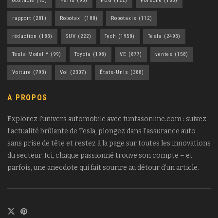
obstacle
(95)
Paris
(90)
PDG
(122)
Porsche
(165)
rapport
(281)
Robotaxi
(188)
Robotaxis
(112)
réduction
(183)
SUV
(222)
Tech
(1958)
Tesla
(2493)
Tesla Model Y
(99)
Toyota
(198)
VE
(877)
ventes
(158)
Voiture
(793)
Vol
(2307)
États-Unis
(388)
A PROPOS
Explorez l’univers automobile avec tuntasonline.com : suivez
l’actualité brûlante de Tesla, plongez dans l’assurance auto
sans prise de tête et restez à la page sur toutes les innovations
du secteur. Ici, chaque passionné trouve son compte – et
parfois, une anecdote qui fait sourire au détour d’un article.