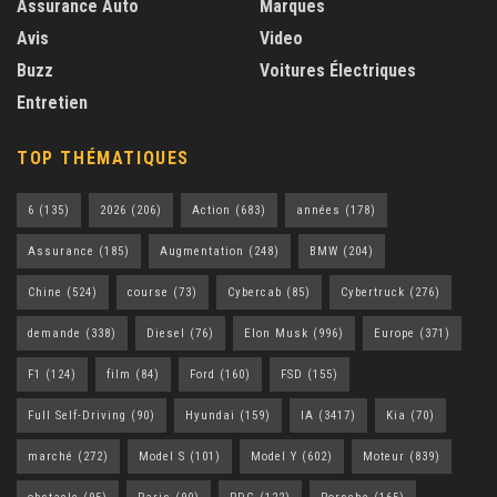
Assurance Auto
Marques
Avis
Video
Buzz
Voitures Électriques
Entretien
TOP THÉMATIQUES
6
(135)
2026
(206)
Action
(683)
années
(178)
Assurance
(185)
Augmentation
(248)
BMW
(204)
Chine
(524)
course
(73)
Cybercab
(85)
Cybertruck
(276)
demande
(338)
Diesel
(76)
Elon Musk
(996)
Europe
(371)
F1
(124)
film
(84)
Ford
(160)
FSD
(155)
Full Self-Driving
(90)
Hyundai
(159)
IA
(3417)
Kia
(70)
marché
(272)
Model S
(101)
Model Y
(602)
Moteur
(839)