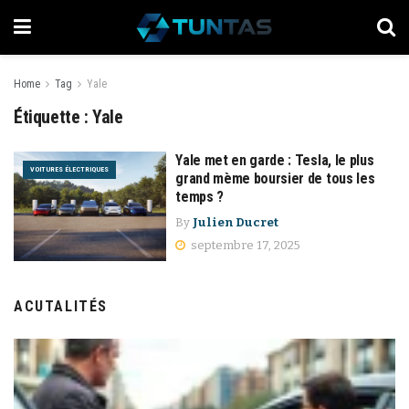
Home
Tag
Yale
Étiquette :
Yale
Yale met en garde : Tesla, le plus
VOITURES ÉLECTRIQUES
grand mème boursier de tous les
temps ?
By
Julien Ducret
septembre 17, 2025
ACUTALITÉS