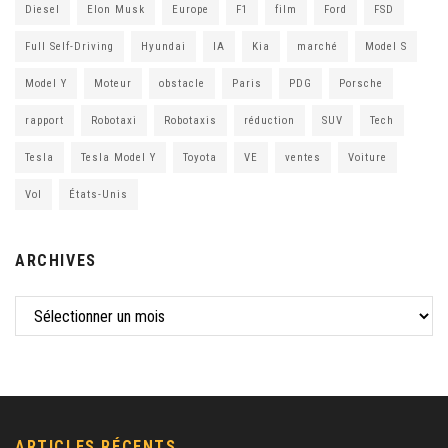
Diesel
Elon Musk
Europe
F1
film
Ford
FSD
Full Self-Driving
Hyundai
IA
Kia
marché
Model S
Model Y
Moteur
obstacle
Paris
PDG
Porsche
rapport
Robotaxi
Robotaxis
réduction
SUV
Tech
Tesla
Tesla Model Y
Toyota
VE
ventes
Voiture
Vol
États-Unis
ARCHIVES
ARTICLES RÉCENTS