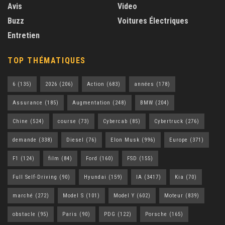
Avis
Video
Buzz
Voitures Électriques
Entretien
TOP THÉMATIQUES
6
(135)
2026
(206)
Action
(683)
années
(178)
Assurance
(185)
Augmentation
(248)
BMW
(204)
Chine
(524)
course
(73)
Cybercab
(85)
Cybertruck
(276)
demande
(338)
Diesel
(76)
Elon Musk
(996)
Europe
(371)
F1
(124)
film
(84)
Ford
(160)
FSD
(155)
Full Self-Driving
(90)
Hyundai
(159)
IA
(3417)
Kia
(70)
marché
(272)
Model S
(101)
Model Y
(602)
Moteur
(839)
obstacle
(95)
Paris
(90)
PDG
(122)
Porsche
(165)