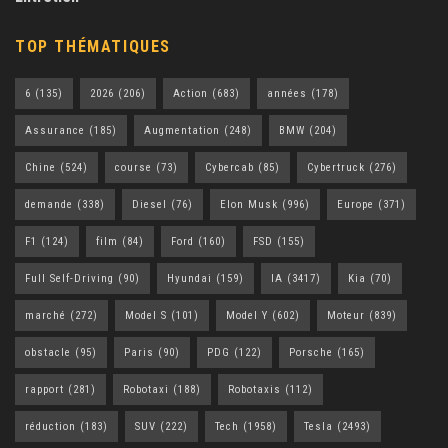
TOP THÉMATIQUES
6
(135)
2026
(206)
Action
(683)
années
(178)
Assurance
(185)
Augmentation
(248)
BMW
(204)
Chine
(524)
course
(73)
Cybercab
(85)
Cybertruck
(276)
demande
(338)
Diesel
(76)
Elon Musk
(996)
Europe
(371)
F1
(124)
film
(84)
Ford
(160)
FSD
(155)
Full Self-Driving
(90)
Hyundai
(159)
IA
(3417)
Kia
(70)
marché
(272)
Model S
(101)
Model Y
(602)
Moteur
(839)
obstacle
(95)
Paris
(90)
PDG
(122)
Porsche
(165)
rapport
(281)
Robotaxi
(188)
Robotaxis
(112)
réduction
(183)
SUV
(222)
Tech
(1958)
Tesla
(2493)