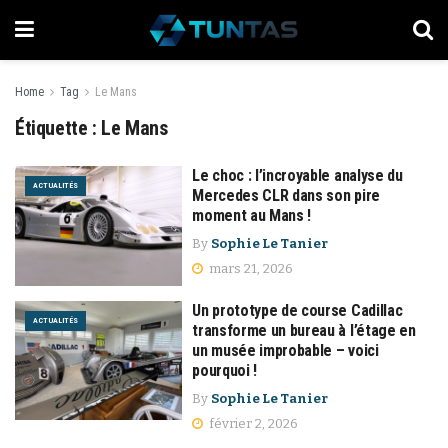
Home
Tag
Le Mans
Étiquette :
Le Mans
Le choc : l’incroyable analyse du
ACTUALITÉS
Mercedes CLR dans son pire
moment au Mans !
By
Sophie Le Tanier
mars 21, 2026
Un prototype de course Cadillac
ACTUALITÉS
transforme un bureau à l’étage en
un musée improbable – voici
pourquoi !
By
Sophie Le Tanier
février 2, 2026