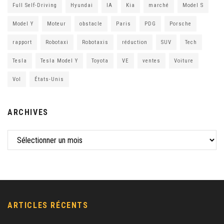
Full Self-Driving
Hyundai
IA
Kia
marché
Model S
Model Y
Moteur
obstacle
Paris
PDG
Porsche
rapport
Robotaxi
Robotaxis
réduction
SUV
Tech
Tesla
Tesla Model Y
Toyota
VE
ventes
Voiture
Vol
États-Unis
ARCHIVES
ARTICLES RÉCENTS