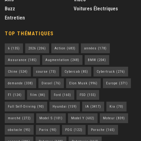
Buzz
Voitures Électriques
Entretien
TOP THÉMATIQUES
6
(135)
2026
(206)
Action
(683)
années
(178)
Assurance
(185)
Augmentation
(248)
BMW
(204)
Chine
(524)
course
(73)
Cybercab
(85)
Cybertruck
(276)
demande
(338)
Diesel
(76)
Elon Musk
(996)
Europe
(371)
F1
(124)
film
(84)
Ford
(160)
FSD
(155)
Full Self-Driving
(90)
Hyundai
(159)
IA
(3417)
Kia
(70)
marché
(272)
Model S
(101)
Model Y
(602)
Moteur
(839)
obstacle
(95)
Paris
(90)
PDG
(122)
Porsche
(165)