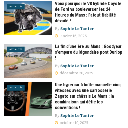
Voici pourquoi le V8 hybride Coyote
ACTUALITÉS
de Ford va bouleverser les 24
Heures du Mans : l’atout fiabilité
dévoilé !
By
Sophie Le Tanier
janvier 16, 2026
La fin d’une ère au Mans : Goodyear
ACTUALITÉS
s’empare du légendaire pont Dunlop
!
By
Sophie Le Tanier
décembre 20, 2025
Une hypercar à boîte manuelle cinq
ACTUALITÉS
vitesses avec une carrosserie
Zagato sur châssis Le Mans : la
combinaison qui défie les
conventions !
By
Sophie Le Tanier
octobre 10, 2025