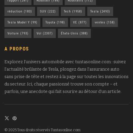
rapport
(281)
Robotaxi
(188)
Robotaxis
(112)
réduction
(183)
SUV
(222)
Tech
(1958)
Tesla
(2493)
Tesla Model Y
(99)
Toyota
(198)
VE
(877)
ventes
(158)
Voiture
(793)
Vol
(2307)
États-Unis
(388)
A PROPOS
Explorez l’univers automobile avec tuntasonline.com : suivez
l’actualité brûlante de Tesla, plongez dans l’assurance auto
sans prise de tête et restez à la page sur toutes les innovations
du secteur. Ici, chaque passionné trouve son compte – et
parfois, une anecdote qui fait sourire au détour d’un article.
© 2025 Tous droits réservés Tuntasonline.com