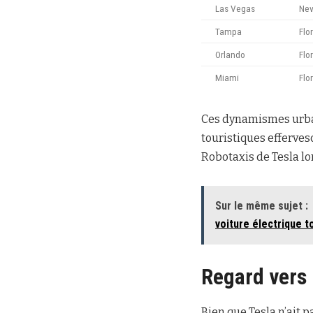
Las Vegas
Ne
Tampa
Flo
Orlando
Flo
Miami
Flo
Ces dynamismes urbai
touristiques efferves
Robotaxis de Tesla lo
Sur le même sujet :
voiture électrique t
Regard vers 
Bien que Tesla n’ait p