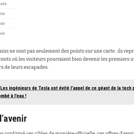
vada
ride
ride
ride
ns ne sont pas seulement des points sur une carte ; ils rep
cents où les visiteurs pourraient bien devenir les premiers u
rs de leurs escapades.
Les ingénieurs de Tesla ont évité l’appel de ce géant de la tech 
ombé à l’eau !
l’avenir
as confirmé ces cibles de manière officielle, ces offres d’emp