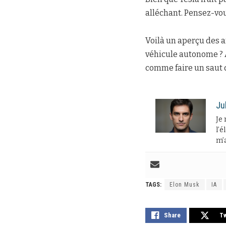
alléchant. Pensez-vou
Voilà un aperçu des am
véhicule autonome ? A
comme faire un saut 
Ju
Je 
l’é
m’a
TAGS:
Elon Musk
IA
Share
T