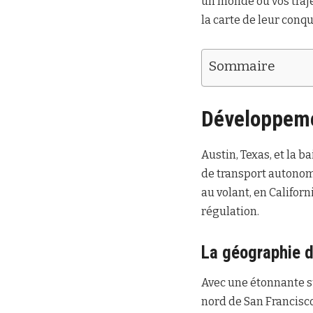
un monde où vos traje
la carte de leur con
Sommaire
Développeme
Austin, Texas, et la b
de transport autonome
au volant, en Califor
régulation.
La géographie d
Avec une étonnante su
nord de San Francisco