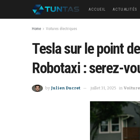
ACCUEIL
ACTUALITÉS
Home
Voitures électriques
Tesla sur le point d
Robotaxi : serez-vou
by
Julien Ducret
juillet 31, 2025
in
Voiture