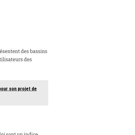
résentent des bassins
tilisateurs des
pour son projet de
loi sont un indice