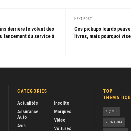
NEXT POST
ns derrière le volant des
Ces pickups lourds peuven
du lancement du service à
livres, mais pourquoi vise
CATEGORIES
TOP
THÉMATIQU
Actualités
Insolite
Assurance
Marques
6
(135)
Auto
Video
2026
(206)
Avis
Voitures