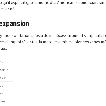
u’il espérait que la moitié des Américains bénéficieraient 
de l’année.
’expansion
 grandes ambitions, Tesla devra nécessairement s’implanter
ffres d’emploi récentes, la marque semble cibler des zones m
nis.
État
ifornie
 York
as
as
zona