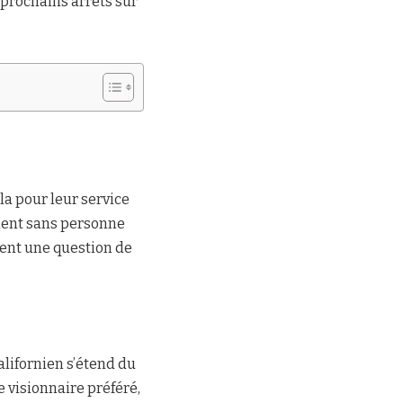
 prochains arrêts sur
sla pour leur service
ulent sans personne
ment une question de
lifornien s’étend du
e visionnaire préféré,