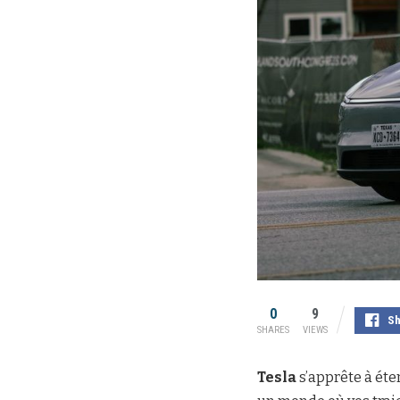
0
9
Sh
SHARES
VIEWS
Tesla
s’apprête à éte