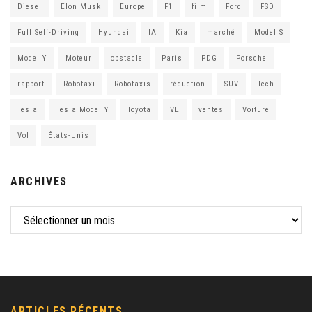
Diesel
Elon Musk
Europe
F1
film
Ford
FSD
Full Self-Driving
Hyundai
IA
Kia
marché
Model S
Model Y
Moteur
obstacle
Paris
PDG
Porsche
rapport
Robotaxi
Robotaxis
réduction
SUV
Tech
Tesla
Tesla Model Y
Toyota
VE
ventes
Voiture
Vol
États-Unis
ARCHIVES
ARTICLES RÉCENTS