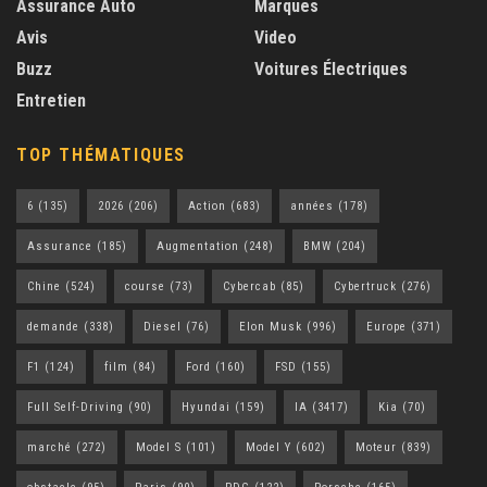
Assurance Auto
Marques
Avis
Video
Buzz
Voitures Électriques
Entretien
TOP THÉMATIQUES
6
(135)
2026
(206)
Action
(683)
années
(178)
Assurance
(185)
Augmentation
(248)
BMW
(204)
Chine
(524)
course
(73)
Cybercab
(85)
Cybertruck
(276)
demande
(338)
Diesel
(76)
Elon Musk
(996)
Europe
(371)
F1
(124)
film
(84)
Ford
(160)
FSD
(155)
Full Self-Driving
(90)
Hyundai
(159)
IA
(3417)
Kia
(70)
marché
(272)
Model S
(101)
Model Y
(602)
Moteur
(839)