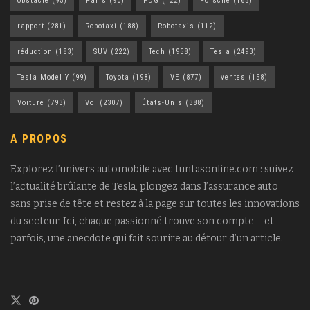
obstacle
(95)
Paris
(90)
PDG
(122)
Porsche
(165)
rapport
(281)
Robotaxi
(188)
Robotaxis
(112)
réduction
(183)
SUV
(222)
Tech
(1958)
Tesla
(2493)
Tesla Model Y
(99)
Toyota
(198)
VE
(877)
ventes
(158)
Voiture
(793)
Vol
(2307)
États-Unis
(388)
A PROPOS
Explorez l’univers automobile avec tuntasonline.com : suivez
l’actualité brûlante de Tesla, plongez dans l’assurance auto
sans prise de tête et restez à la page sur toutes les innovations
du secteur. Ici, chaque passionné trouve son compte – et
parfois, une anecdote qui fait sourire au détour d’un article.