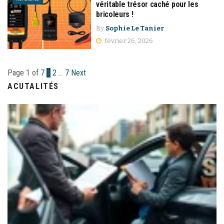
véritable trésor caché pour les
bricoleurs !
By
Sophie Le Tanier
février 26, 2026
Page 1 of 7
1
2
…
7
Next
ACUTALITÉS