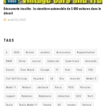
VIDEO
Découverte insolite : le cimetière automobile de 5 000 voitures dans le
désert
avril 20, 2025
TAGS
6
2026
Action
années
Assurance
Augmentation
BMW
Chine
course
Cybercab
Cybertruck
demande
Diesel
Elon Musk
Europe
F1
film
Ford
FSD
Full Self-Driving
Hyundai
IA
Kia
marché
Model S
Model Y
Moteur
obstacle
Paris
PDG
Porsche
rapport
Robotaxi
Robotaxis
réduction
SUV
Tech
Tesla
Tesla Model Y
Toyota
VE
ventes
Voiture