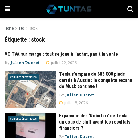
Home
Tag
stock
Étiquette :
stock
VO TVA sur marge : tout se joue à l’achat, pas à la vente
ENTRETIEN
By
Julien Ducret
juillet 22, 2026
Tesla s’empare de 683 000 pieds
VOITURES ÉLECTRIQUES
carrés à Austin : la conquête texane
de Musk continue !
By
Julien Ducret
juillet 8, 2026
Expansion des ‘Robotaxi’ de Tesla :
VOITURES ÉLECTRIQUES
un coup de bluff avant les résultats
financiers ?
By
Julien Ducret