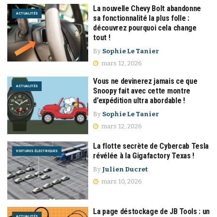
La nouvelle Chevy Bolt abandonne
ACTUALITÉS
sa fonctionnalité la plus folle :
découvrez pourquoi cela change
tout !
By
Sophie Le Tanier
mars 12, 2026
Vous ne devinerez jamais ce que
ACTUALITÉS
Snoopy fait avec cette montre
d’expédition ultra abordable !
By
Sophie Le Tanier
mars 12, 2026
La flotte secrète de Cybercab Tesla
VOITURES ÉLECTRIQUES
révélée à la Gigafactory Texas !
By
Julien Ducret
mars 10, 2026
La page déstockage de JB Tools : un
ACTUALITÉS