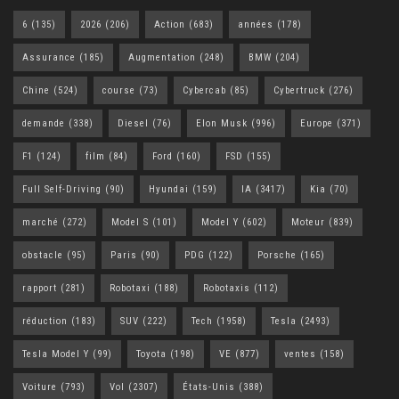
6
(135)
2026
(206)
Action
(683)
années
(178)
Assurance
(185)
Augmentation
(248)
BMW
(204)
Chine
(524)
course
(73)
Cybercab
(85)
Cybertruck
(276)
demande
(338)
Diesel
(76)
Elon Musk
(996)
Europe
(371)
F1
(124)
film
(84)
Ford
(160)
FSD
(155)
Full Self-Driving
(90)
Hyundai
(159)
IA
(3417)
Kia
(70)
marché
(272)
Model S
(101)
Model Y
(602)
Moteur
(839)
obstacle
(95)
Paris
(90)
PDG
(122)
Porsche
(165)
rapport
(281)
Robotaxi
(188)
Robotaxis
(112)
réduction
(183)
SUV
(222)
Tech
(1958)
Tesla
(2493)
Tesla Model Y
(99)
Toyota
(198)
VE
(877)
ventes
(158)
Voiture
(793)
Vol
(2307)
États-Unis
(388)