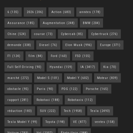
6
(135)
2026
(206)
Action
(683)
années
(178)
Assurance
(185)
Augmentation
(248)
BMW
(204)
Chine
(524)
course
(73)
Cybercab
(85)
Cybertruck
(276)
demande
(338)
Diesel
(76)
Elon Musk
(996)
Europe
(371)
F1
(124)
film
(84)
Ford
(160)
FSD
(155)
Full Self-Driving
(90)
Hyundai
(159)
IA
(3417)
Kia
(70)
marché
(272)
Model S
(101)
Model Y
(602)
Moteur
(839)
obstacle
(95)
Paris
(90)
PDG
(122)
Porsche
(165)
rapport
(281)
Robotaxi
(188)
Robotaxis
(112)
réduction
(183)
SUV
(222)
Tech
(1958)
Tesla
(2493)
Tesla Model Y
(99)
Toyota
(198)
VE
(877)
ventes
(158)
Voiture
(793)
Vol
(2307)
États-Unis
(388)