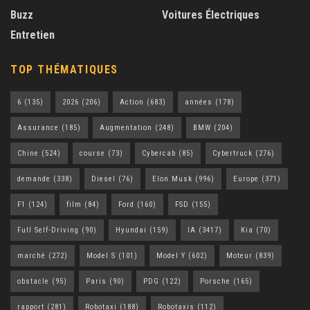
Buzz
Voitures Électriques
Entretien
TOP THÉMATIQUES
6
(135)
2026
(206)
Action
(683)
années
(178)
Assurance
(185)
Augmentation
(248)
BMW
(204)
Chine
(524)
course
(73)
Cybercab
(85)
Cybertruck
(276)
demande
(338)
Diesel
(76)
Elon Musk
(996)
Europe
(371)
F1
(124)
film
(84)
Ford
(160)
FSD
(155)
Full Self-Driving
(90)
Hyundai
(159)
IA
(3417)
Kia
(70)
marché
(272)
Model S
(101)
Model Y
(602)
Moteur
(839)
obstacle
(95)
Paris
(90)
PDG
(122)
Porsche
(165)
rapport
(281)
Robotaxi
(188)
Robotaxis
(112)