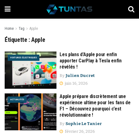
Home
Tag
Apple
Étiquette :
Apple
Les plans d’Apple pour enfin
VOITURES ÉLECTRIQUES
apporter CarPlay à Tesla enfin
révélés !
By
Julien Ducret
juin 16, 2026
Apple prépare discrètement une
ACTUALITÉS
expérience ultime pour les fans de
F1 – Découvrez pourquoi c’est
révolutionnaire !
By
Sophie Le Tanier
février 26, 2026