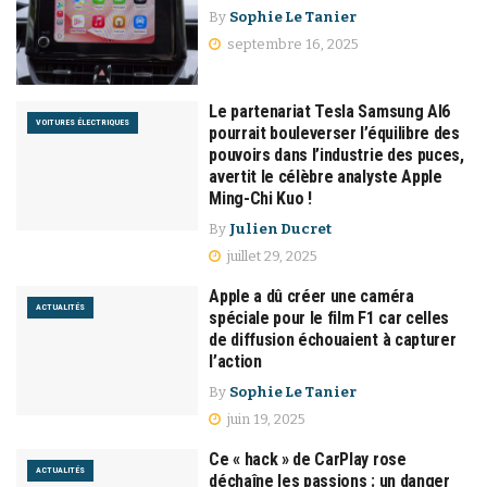
By
Sophie Le Tanier
septembre 16, 2025
Le partenariat Tesla Samsung AI6
VOITURES ÉLECTRIQUES
pourrait bouleverser l’équilibre des
pouvoirs dans l’industrie des puces,
avertit le célèbre analyste Apple
Ming-Chi Kuo !
By
Julien Ducret
juillet 29, 2025
Apple a dû créer une caméra
ACTUALITÉS
spéciale pour le film F1 car celles
de diffusion échouaient à capturer
l’action
By
Sophie Le Tanier
juin 19, 2025
Ce « hack » de CarPlay rose
ACTUALITÉS
déchaîne les passions : un danger