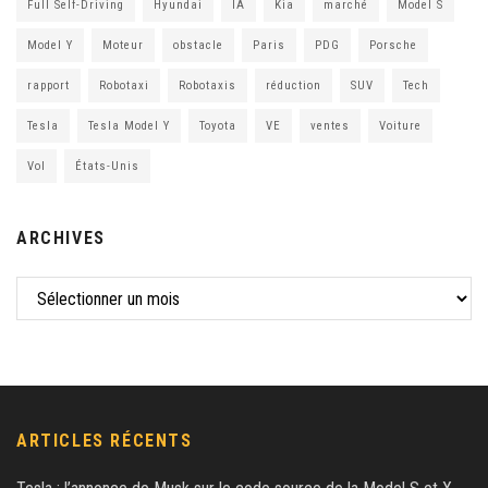
Full Self-Driving
Hyundai
IA
Kia
marché
Model S
Model Y
Moteur
obstacle
Paris
PDG
Porsche
rapport
Robotaxi
Robotaxis
réduction
SUV
Tech
Tesla
Tesla Model Y
Toyota
VE
ventes
Voiture
Vol
États-Unis
ARCHIVES
ARTICLES RÉCENTS