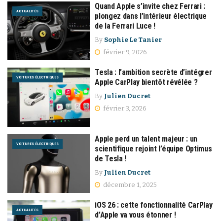
Quand Apple s’invite chez Ferrari :
ACTUALITÉS
plongez dans l’intérieur électrique
de la Ferrari Luce !
By
Sophie Le Tanier
février 9, 2026
Tesla : l’ambition secrète d’intégrer
VOITURES ÉLECTRIQUES
Apple CarPlay bientôt révélée ?
By
Julien Ducret
février 3, 2026
Apple perd un talent majeur : un
VOITURES ÉLECTRIQUES
scientifique rejoint l’équipe Optimus
de Tesla !
By
Julien Ducret
décembre 1, 2025
iOS 26 : cette fonctionnalité CarPlay
ACTUALITÉS
d’Apple va vous étonner !