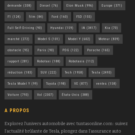
demande
(338)
Diesel
(76)
Elon Musk
(996)
Europe
(371)
F1
(124)
film
(84)
Ford
(160)
FSD
(155)
Full Self-Driving
(90)
Hyundai
(159)
IA
(3417)
Kia
(70)
marché
(272)
Model S
(101)
Model Y
(602)
Moteur
(839)
obstacle
(95)
Paris
(90)
PDG
(122)
Porsche
(165)
rapport
(281)
Robotaxi
(188)
Robotaxis
(112)
réduction
(183)
SUV
(222)
Tech
(1958)
Tesla
(2493)
Tesla Model Y
(99)
Toyota
(198)
VE
(877)
ventes
(158)
Voiture
(793)
Vol
(2307)
États-Unis
(388)
A PROPOS
Explorez l’univers automobile avec tuntasonline.com : suivez
l’actualité brûlante de Tesla, plongez dans l’assurance auto