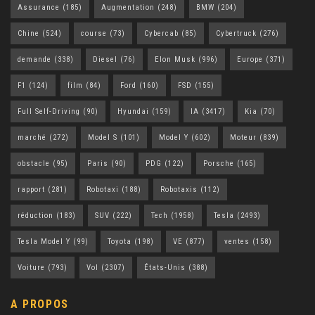
Assurance
(185)
Augmentation
(248)
BMW
(204)
Chine
(524)
course
(73)
Cybercab
(85)
Cybertruck
(276)
demande
(338)
Diesel
(76)
Elon Musk
(996)
Europe
(371)
F1
(124)
film
(84)
Ford
(160)
FSD
(155)
Full Self-Driving
(90)
Hyundai
(159)
IA
(3417)
Kia
(70)
marché
(272)
Model S
(101)
Model Y
(602)
Moteur
(839)
obstacle
(95)
Paris
(90)
PDG
(122)
Porsche
(165)
rapport
(281)
Robotaxi
(188)
Robotaxis
(112)
réduction
(183)
SUV
(222)
Tech
(1958)
Tesla
(2493)
Tesla Model Y
(99)
Toyota
(198)
VE
(877)
ventes
(158)
Voiture
(793)
Vol
(2307)
États-Unis
(388)
A PROPOS