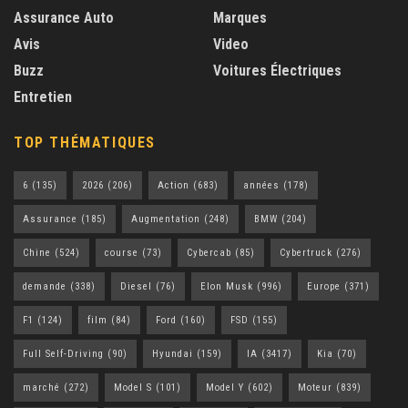
Assurance Auto
Marques
Avis
Video
Buzz
Voitures Électriques
Entretien
TOP THÉMATIQUES
6
(135)
2026
(206)
Action
(683)
années
(178)
Assurance
(185)
Augmentation
(248)
BMW
(204)
Chine
(524)
course
(73)
Cybercab
(85)
Cybertruck
(276)
demande
(338)
Diesel
(76)
Elon Musk
(996)
Europe
(371)
F1
(124)
film
(84)
Ford
(160)
FSD
(155)
Full Self-Driving
(90)
Hyundai
(159)
IA
(3417)
Kia
(70)
marché
(272)
Model S
(101)
Model Y
(602)
Moteur
(839)