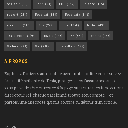
obstacle
(95)
Paris
(90)
PDG
(122)
Porsche
(165)
rapport
(281)
Robotaxi
(188)
Robotaxis
(112)
réduction
(183)
SUV
(222)
Tech
(1958)
Tesla
(2493)
Tesla Model Y
(99)
Toyota
(198)
VE
(877)
ventes
(158)
Voiture
(793)
Vol
(2307)
États-Unis
(388)
A PROPOS
Explorez l’univers automobile avec tuntasonline.com : suivez
l’actualité brûlante de Tesla, plongez dans l’assurance auto
sans prise de tête et restez à la page sur toutes les innovations
du secteur. Ici, chaque passionné trouve son compte – et
parfois, une anecdote qui fait sourire au détour d’un article.