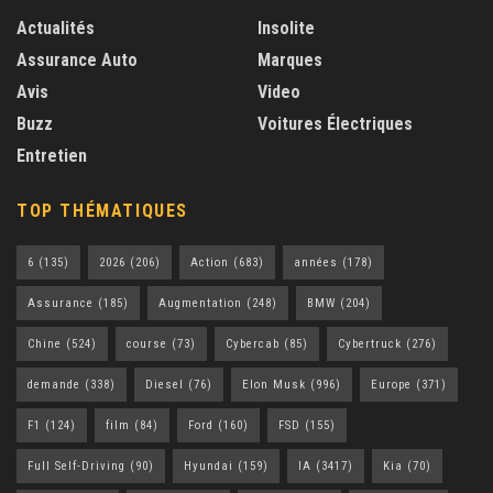
Actualités
Insolite
Assurance Auto
Marques
Avis
Video
Buzz
Voitures Électriques
Entretien
TOP THÉMATIQUES
6
(135)
2026
(206)
Action
(683)
années
(178)
Assurance
(185)
Augmentation
(248)
BMW
(204)
Chine
(524)
course
(73)
Cybercab
(85)
Cybertruck
(276)
demande
(338)
Diesel
(76)
Elon Musk
(996)
Europe
(371)
F1
(124)
film
(84)
Ford
(160)
FSD
(155)
Full Self-Driving
(90)
Hyundai
(159)
IA
(3417)
Kia
(70)