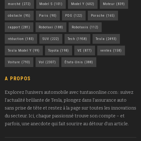
marché
(272)
Model S
(101)
Model Y
(602)
Moteur
(839)
obstacle
(95)
Paris
(90)
PDG
(122)
Porsche
(165)
rapport
(281)
Robotaxi
(188)
Robotaxis
(112)
réduction
(183)
SUV
(222)
Tech
(1958)
Tesla
(2493)
Tesla Model Y
(99)
Toyota
(198)
VE
(877)
ventes
(158)
Voiture
(793)
Vol
(2307)
États-Unis
(388)
A PROPOS
Explorez l’univers automobile avec tuntasonline.com : suivez
l’actualité brûlante de Tesla, plongez dans l’assurance auto
sans prise de tête et restez à la page sur toutes les innovations
du secteur. Ici, chaque passionné trouve son compte – et
parfois, une anecdote qui fait sourire au détour d’un article.