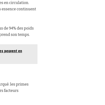
s en circulation.
es essence continuent
lus de 94% des poids
, prend son temps.
res peuvent en
arqué: les primes
rs facteurs