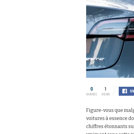
0
1
Sh
SHARES
VIEWS
Figure-vous que malg
voitures à essence d
chiffres étonnants su