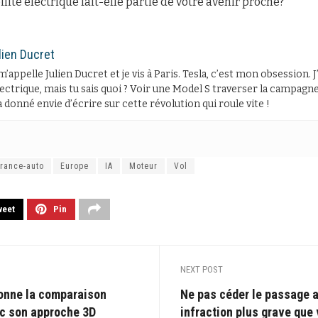
ité électrique fait-elle partie de votre avenir proche?
lien Ducret
m’appelle Julien Ducret et je vis à Paris. Tesla, c’est mon obsession. 
lectrique, mais tu sais quoi ? Voir une Model S traverser la campagne 
 donné envie d’écrire sur cette révolution qui roule vite !
rance-auto
Europe
IA
Moteur
Vol
weet
Pin
NEXT POST
ionne la comparaison
Ne pas céder le passage a
c son approche 3D
infraction plus grave que