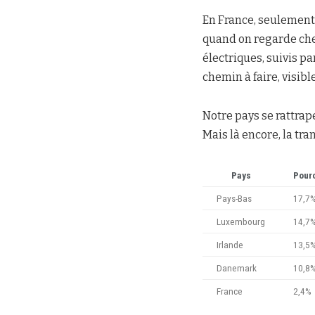
En France, seulement 
quand on regarde chez
électriques, suivis pa
chemin à faire, visib
Notre pays se rattrap
Mais là encore, la tra
Pays
Pourc
Pays-Bas
17,7
Luxembourg
14,7
Irlande
13,5
Danemark
10,8
France
2,4%