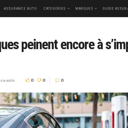
ASSURANCE AUTO
CATEGORIES
MARQUES
GUIDE ASSUR
ques peinent encore à s’im
0
0
0
ce auto