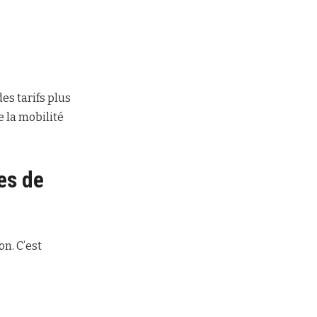
s tarifs plus
 la mobilité
es de
n. C’est