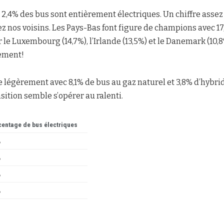
2,4% des bus sont entièrement électriques. Un chiffre assez
 nos voisins. Les Pays-Bas font figure de champions avec 17
r le Luxembourg (14,7%), l’Irlande (13,5%) et le Danemark (10,
lement!
e légèrement avec 8,1% de bus au gaz naturel et 3,8% d’hybr
nsition semble s’opérer au ralenti.
entage de bus électriques
%
%
%
%