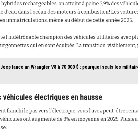
hybrides rechargeables, on atteint à peine 3,9% des véhicule
te d’eau dans l’océan des moteurs à combustion! Les voitur
 des immatriculations, même au début de cette année 2025.
este l’indétrônable champion des véhicules utilitaires avec p
ourgonnettes qui en sont équipés. La transition, visiblement
Jeep lance un Wrangler V8 à 70 000 $ : pourquoi seuls les militai
 véhicules électriques en hausse
t franchi le pas vers l’électrique, vous l’avez peut-être rem
 véhicules ont augmenté de 3% en moyenne en 2025. Plusieu
se: