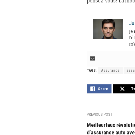
pensez-vous? La mobil
Ju
Je 
l’é
m’a
TAGS:
Assurance
assu
Share
T
PREVIOUS POST
Meilleurtaux révolut
d’assurance auto ave