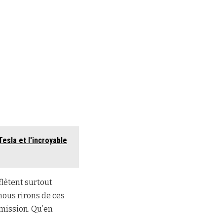
esla et l'incroyable
flètent surtout
nous rirons de ces
émission. Qu’en