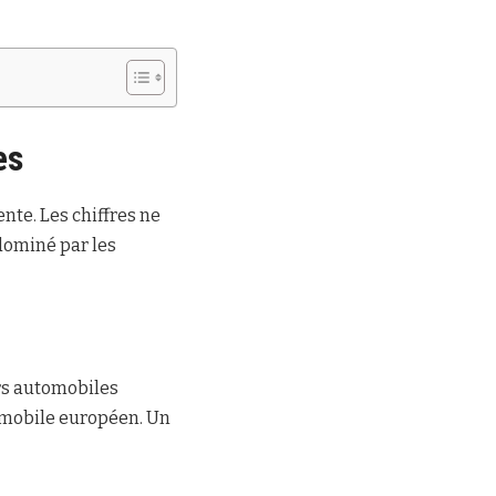
es
ente. Les chiffres ne
dominé par les
urs automobiles
tomobile européen. Un