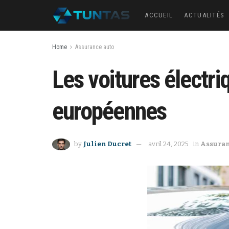
ACCUEIL
ACTUALITÉS
Home
Assurance auto
Les voitures électri
européennes
by
Julien Ducret
avril 24, 2025
in
Assuran