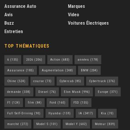
Assurance Auto
Marques
Avis
Video
Buzz
Voitures Électriques
Entretien
TOP THÉMATIQUES
6
(135)
2026
(206)
Action
(683)
années
(178)
Assurance
(185)
Augmentation
(248)
BMW
(204)
Chine
(524)
course
(73)
Cybercab
(85)
Cybertruck
(276)
demande
(338)
Diesel
(76)
Elon Musk
(996)
Europe
(371)
F1
(124)
film
(84)
Ford
(160)
FSD
(155)
Full Self-Driving
(90)
Hyundai
(159)
IA
(3417)
Kia
(70)
marché
(272)
Model S
(101)
Model Y
(602)
Moteur
(839)