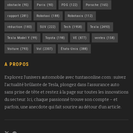
obstacle
(95)
Paris
(90)
PDG
(122)
Porsche
(165)
rapport
(281)
Robotaxi
(188)
Robotaxis
(112)
réduction
(183)
SUV
(222)
Tech
(1958)
Tesla
(2493)
Tesla Model Y
(99)
Toyota
(198)
VE
(877)
ventes
(158)
Voiture
(793)
Vol
(2307)
États-Unis
(388)
A PROPOS
Explorez l’univers automobile avec tuntasonline.com : suivez
l’actualité brûlante de Tesla, plongez dans l’assurance auto
sans prise de tête et restez à la page sur toutes les innovations
du secteur. Ici, chaque passionné trouve son compte – et
parfois, une anecdote qui fait sourire au détour d’un article.