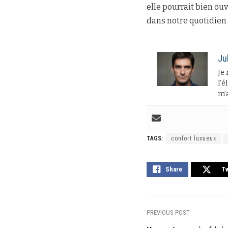
elle pourrait bien ou
dans notre quotidien 
Ju
Je 
l’é
m’a
TAGS:
confort luxueux
Share
T
PREVIOUS POST