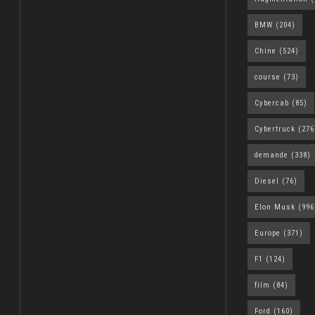
BMW
(204)
Chine
(524)
course
(73)
Cybercab
(85)
Cybertruck
(276
demande
(338)
Diesel
(76)
Elon Musk
(996
Europe
(371)
F1
(124)
film
(84)
Ford
(160)