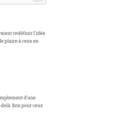
aient redéfinir l’idée
e plaire à ceux en
 simplement d’une
u-delà. Bon pour ceux