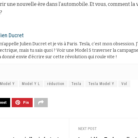
vrir une nouvelle ère dans l’automobile. Et vous, comment la
?
lien Ducret
m’appelle Julien Ducret et je vis à Paris. Tesla, c’est mon obsession. 
lectrique, mais tu sais quoi ? Voir une Model S traverser la campagne 
 donné envie d’écrire sur cette révolution qui roule vite !
Model Y
Model Y L
réduction
Tesla
Tesla Model Y
Vol
weet
Pin
NEXT POST