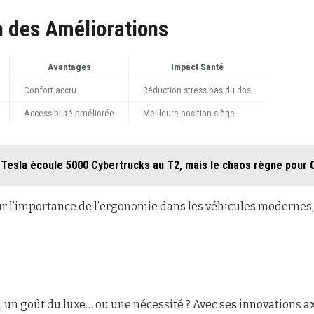
 des Améliorations
Avantages
Impact Santé
Confort accru
Réduction stress bas du dos
Accessibilité améliorée
Meilleure position siège
Tesla écoule 5000 Cybertrucks au T2, mais le chaos règne pour 
ur l’importance de l’ergonomie dans les véhicules modernes, 
, un goût du luxe… ou une nécessité ? Avec ses innovations ax