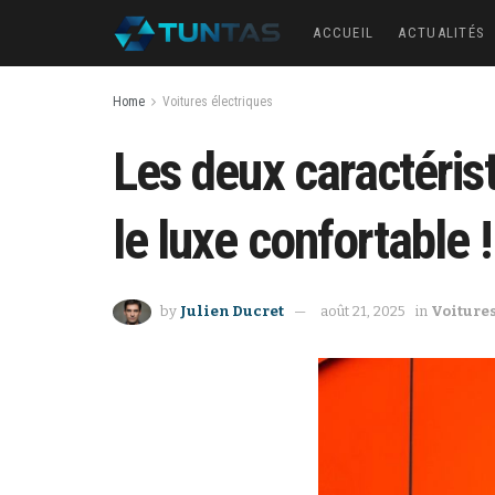
ACCUEIL
ACTUALITÉS
Home
Voitures électriques
Les deux caractérist
le luxe confortable !
by
Julien Ducret
août 21, 2025
in
Voitures