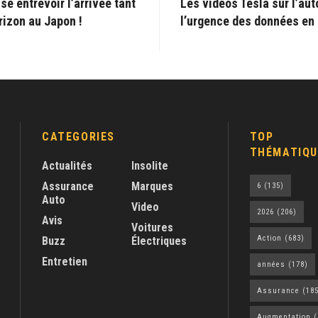
se entrevoir l’arrivée tant
Les vidéos Tesla sur l’auto
rizon au Japon !
l’urgence des données en 
CATEGORIES
TOP
THÉMATIQU
Actualités
Insolite
Assurance
Marques
6
(135)
Auto
Video
2026
(206)
Avis
Voitures
Action
(683)
Buzz
Électriques
Entretien
années
(178)
Assurance
(185
Augmentation
(