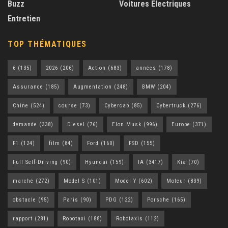
Buzz
Voitures Électriques
Entretien
TOP THÉMATIQUES
6
(135)
2026
(206)
Action
(683)
années
(178)
Assurance
(185)
Augmentation
(248)
BMW
(204)
Chine
(524)
course
(73)
Cybercab
(85)
Cybertruck
(276)
demande
(338)
Diesel
(76)
Elon Musk
(996)
Europe
(371)
F1
(124)
film
(84)
Ford
(160)
FSD
(155)
Full Self-Driving
(90)
Hyundai
(159)
IA
(3417)
Kia
(70)
marché
(272)
Model S
(101)
Model Y
(602)
Moteur
(839)
obstacle
(95)
Paris
(90)
PDG
(122)
Porsche
(165)
rapport
(281)
Robotaxi
(188)
Robotaxis
(112)