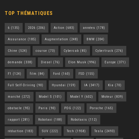
TOP THÉMATIQUES
6
(135)
2026
(206)
Action
(683)
années
(178)
Assurance
(185)
Augmentation
(248)
BMW
(204)
Chine
(524)
course
(73)
Cybercab
(85)
Cybertruck
(276)
demande
(338)
Diesel
(76)
Elon Musk
(996)
Europe
(371)
F1
(124)
film
(84)
Ford
(160)
FSD
(155)
Full Self-Driving
(90)
Hyundai
(159)
IA
(3417)
Kia
(70)
marché
(272)
Model S
(101)
Model Y
(602)
Moteur
(839)
obstacle
(95)
Paris
(90)
PDG
(122)
Porsche
(165)
rapport
(281)
Robotaxi
(188)
Robotaxis
(112)
réduction
(183)
SUV
(222)
Tech
(1958)
Tesla
(2493)