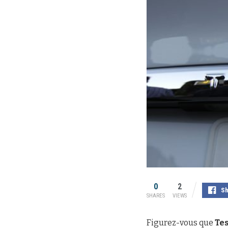
0
2
Sh
SHARES
VIEWS
Figurez-vous que
Te