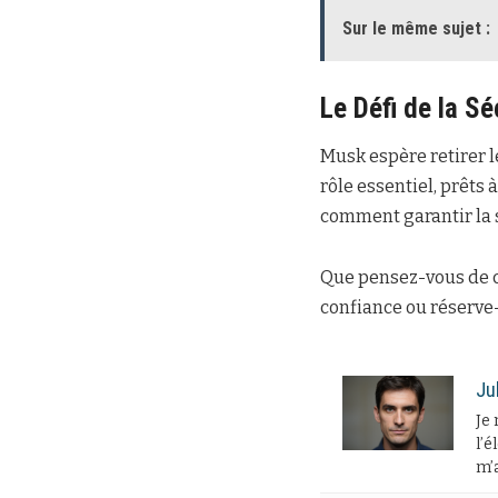
Sur le même sujet :
Le Défi de la Sé
Musk espère retirer l
rôle essentiel, prêts 
comment garantir la s
Que pensez-vous de c
confiance ou réserve-
Ju
Je 
l’é
m’a