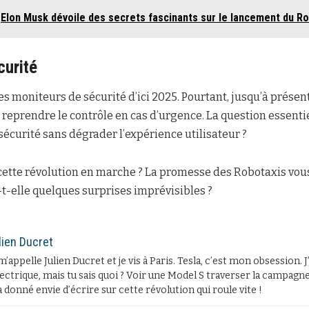
Elon Musk dévoile des secrets fascinants sur le lancement du Ro
curité
es moniteurs de sécurité d’ici 2025. Pourtant, jusqu’à présent
à reprendre le contrôle en cas d’urgence. La question essenti
écurité sans dégrader l’expérience utilisateur ?
ette révolution en marche ? La promesse des Robotaxis vous
t-elle quelques surprises imprévisibles ?
lien Ducret
m’appelle Julien Ducret et je vis à Paris. Tesla, c’est mon obsession. 
lectrique, mais tu sais quoi ? Voir une Model S traverser la campagne 
 donné envie d’écrire sur cette révolution qui roule vite !