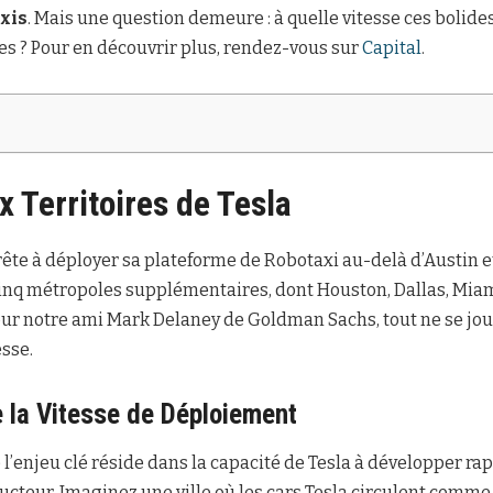
xis
. Mais une question demeure : à quelle vitesse ces bolid
es ? Pour en découvrir plus, rendez-vous sur
Capital
.
 Territoires de Tesla
rête à déployer sa plateforme de Robotaxi au-delà d’Austin et
 cinq métropoles supplémentaires, dont Houston, Dallas, Miam
our notre ami Mark Delaney de Goldman Sachs, tout ne se joue 
esse.
 la Vitesse de Déploiement
l’enjeu clé réside dans la capacité de Tesla à développer r
cteur. Imaginez une ville où les cars Tesla circulent comme