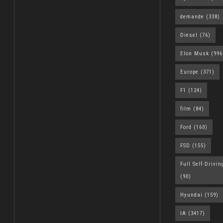
demande
(338)
Diesel
(76)
Elon Musk
(996
Europe
(371)
F1
(124)
film
(84)
Ford
(160)
FSD
(155)
Full Self-Drivin
(90)
Hyundai
(159)
IA
(3417)