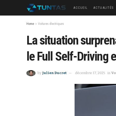
ACCUEIL
ACTUALITÉS
Home
Voitures électriques
La situation surpren
le Full Self-Driving 
by
Julien Ducret
décembre 17, 2025
in
Vo