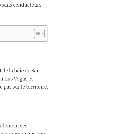
es sans conducteurs
 de la baie de San
i, Las Vegas et
pas sur le territoire,
apidement ses
 par magie, sans que