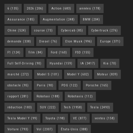
6
(135)
2026
(206)
Action
(683)
années
(178)
Assurance
(185)
Augmentation
(248)
BMW
(204)
Chine
(524)
course
(73)
Cybercab
(85)
Cybertruck
(276)
demande
(338)
Diesel
(76)
Elon Musk
(996)
Europe
(371)
F1
(124)
film
(84)
Ford
(160)
FSD
(155)
Full Self-Driving
(90)
Hyundai
(159)
IA
(3417)
Kia
(70)
marché
(272)
Model S
(101)
Model Y
(602)
Moteur
(839)
obstacle
(95)
Paris
(90)
PDG
(122)
Porsche
(165)
rapport
(281)
Robotaxi
(188)
Robotaxis
(112)
réduction
(183)
SUV
(222)
Tech
(1958)
Tesla
(2493)
Tesla Model Y
(99)
Toyota
(198)
VE
(877)
ventes
(158)
Voiture
(793)
Vol
(2307)
États-Unis
(388)