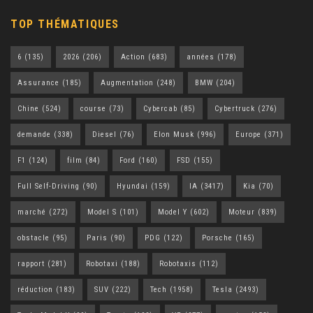
TOP THÉMATIQUES
6
(135)
2026
(206)
Action
(683)
années
(178)
Assurance
(185)
Augmentation
(248)
BMW
(204)
Chine
(524)
course
(73)
Cybercab
(85)
Cybertruck
(276)
demande
(338)
Diesel
(76)
Elon Musk
(996)
Europe
(371)
F1
(124)
film
(84)
Ford
(160)
FSD
(155)
Full Self-Driving
(90)
Hyundai
(159)
IA
(3417)
Kia
(70)
marché
(272)
Model S
(101)
Model Y
(602)
Moteur
(839)
obstacle
(95)
Paris
(90)
PDG
(122)
Porsche
(165)
rapport
(281)
Robotaxi
(188)
Robotaxis
(112)
réduction
(183)
SUV
(222)
Tech
(1958)
Tesla
(2493)