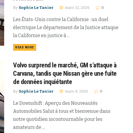
By
Sophie Le Tanier
mars 12, 2026
0
Les États-Unis contre la Californie : un duel
électrique Le département de la Justice attaque
la Californie en justice à ...
READ MORE
Volvo surprend le marché, GM s’attaque à
Carvana, tandis que Nissan gère une fuite
de données inquiétante
By
Sophie Le Tanier
mars 4, 2026
0
Le Downshift : Aperçu des Nouveautés
Automobiles Salut à tous et bienvenue dans
notre quotidien incontournable pour les
amateurs de ...