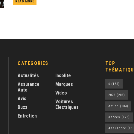
READ MORE
CATEGORIES
TOP
THÉMATIQU
Actualités
Insolite
Assurance
Marques
6
(135)
Auto
Video
2026
(206)
Avis
Voitures
Action
(683)
Buzz
Électriques
Entretien
années
(178)
Assurance
(185