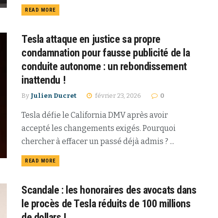
READ MORE
Tesla attaque en justice sa propre
condamnation pour fausse publicité de la
conduite autonome : un rebondissement
inattendu !
By
Julien Ducret
février 23, 2026
0
Tesla défie le California DMV après avoir
accepté les changements exigés. Pourquoi
chercher à effacer un passé déjà admis ? ...
READ MORE
Scandale : les honoraires des avocats dans
le procès de Tesla réduits de 100 millions
de dollars !