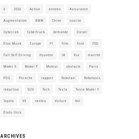
6
2026
Action
années
Assurance
Augmentation
BMW
Chine
course
Cybercab
Cybertruck
demande
Diesel
Elon Musk
Europe
F1
film
Ford
FSD
Full Self-Driving
Hyundai
IA
Kia
marché
Model S
Model Y
Moteur
obstacle
Paris
PDG
Porsche
rapport
Robotaxi
Robotaxis
réduction
SUV
Tech
Tesla
Tesla Model Y
Toyota
VE
ventes
Voiture
Vol
États-Unis
ARCHIVES