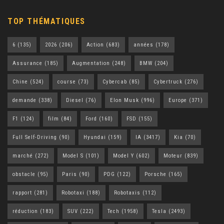
TOP THÉMATIQUES
6
(135)
2026
(206)
Action
(683)
années
(178)
Assurance
(185)
Augmentation
(248)
BMW
(204)
Chine
(524)
course
(73)
Cybercab
(85)
Cybertruck
(276)
demande
(338)
Diesel
(76)
Elon Musk
(996)
Europe
(371)
F1
(124)
film
(84)
Ford
(160)
FSD
(155)
Full Self-Driving
(90)
Hyundai
(159)
IA
(3417)
Kia
(70)
marché
(272)
Model S
(101)
Model Y
(602)
Moteur
(839)
obstacle
(95)
Paris
(90)
PDG
(122)
Porsche
(165)
rapport
(281)
Robotaxi
(188)
Robotaxis
(112)
réduction
(183)
SUV
(222)
Tech
(1958)
Tesla
(2493)