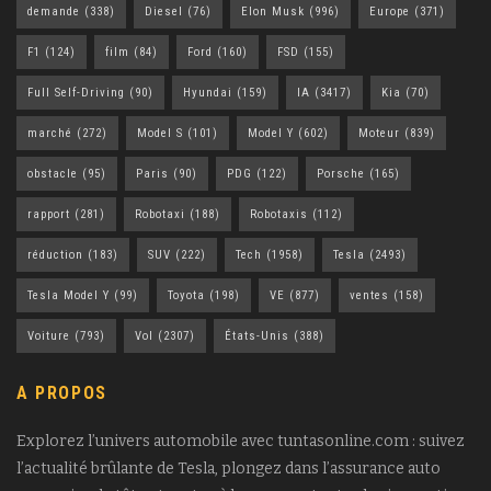
demande
(338)
Diesel
(76)
Elon Musk
(996)
Europe
(371)
F1
(124)
film
(84)
Ford
(160)
FSD
(155)
Full Self-Driving
(90)
Hyundai
(159)
IA
(3417)
Kia
(70)
marché
(272)
Model S
(101)
Model Y
(602)
Moteur
(839)
obstacle
(95)
Paris
(90)
PDG
(122)
Porsche
(165)
rapport
(281)
Robotaxi
(188)
Robotaxis
(112)
réduction
(183)
SUV
(222)
Tech
(1958)
Tesla
(2493)
Tesla Model Y
(99)
Toyota
(198)
VE
(877)
ventes
(158)
Voiture
(793)
Vol
(2307)
États-Unis
(388)
A PROPOS
Explorez l’univers automobile avec tuntasonline.com : suivez
l’actualité brûlante de Tesla, plongez dans l’assurance auto