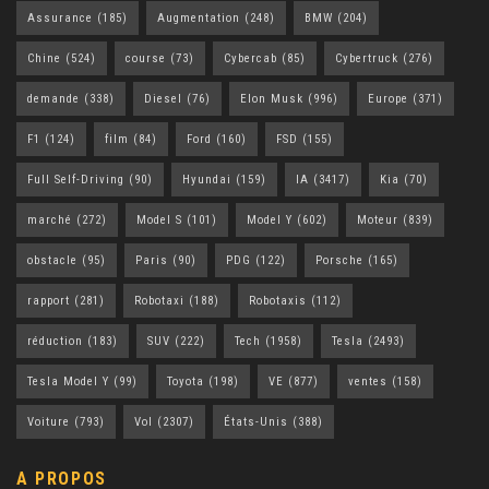
Assurance
(185)
Augmentation
(248)
BMW
(204)
Chine
(524)
course
(73)
Cybercab
(85)
Cybertruck
(276)
demande
(338)
Diesel
(76)
Elon Musk
(996)
Europe
(371)
F1
(124)
film
(84)
Ford
(160)
FSD
(155)
Full Self-Driving
(90)
Hyundai
(159)
IA
(3417)
Kia
(70)
marché
(272)
Model S
(101)
Model Y
(602)
Moteur
(839)
obstacle
(95)
Paris
(90)
PDG
(122)
Porsche
(165)
rapport
(281)
Robotaxi
(188)
Robotaxis
(112)
réduction
(183)
SUV
(222)
Tech
(1958)
Tesla
(2493)
Tesla Model Y
(99)
Toyota
(198)
VE
(877)
ventes
(158)
Voiture
(793)
Vol
(2307)
États-Unis
(388)
A PROPOS