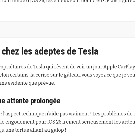
tion timide d’iOS 26, les enjeux sont nombreux. Mais figurez
t chez les adeptes de Tesla
priétaires de Tesla qui rêvent de voir un jour Apple CarPlay
selon certains, la cerise sur le gâteau, vous voyez ce que je ve
ins évidente que prévue.
ne attente prolongée
: l’aspect technique n’aide pas vraiment ! Les problèmes de 
ible engouement pour iOS 26 freinent sérieusement les ardeu
qu’une tortue allant au galop !