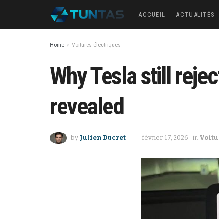
ACCUEIL
ACTUALITÉS
Home
Voitures électriques
Why Tesla still reje
revealed
by
Julien Ducret
février 17, 2026
in
Voitu