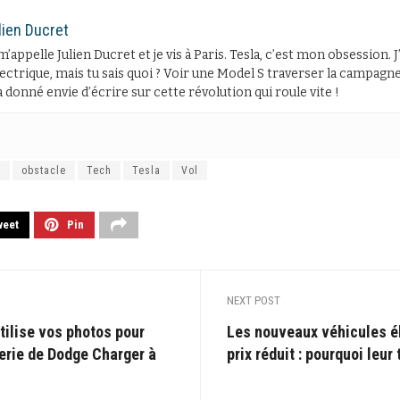
lien Ducret
m’appelle Julien Ducret et je vis à Paris. Tesla, c’est mon obsession. 
lectrique, mais tu sais quoi ? Voir une Model S traverser la campagne 
 donné envie d’écrire sur cette révolution qui roule vite !
A
obstacle
Tech
Tesla
Vol
weet
Pin
NEXT POST
tilise vos photos pour
Les nouveaux véhicules él
erie de Dodge Charger à
prix réduit : pourquoi leur 