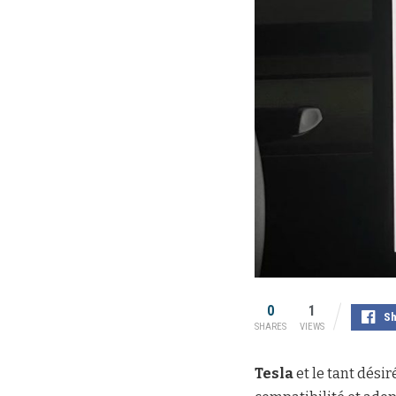
0
1
Sh
SHARES
VIEWS
Tesla
et le tant désir