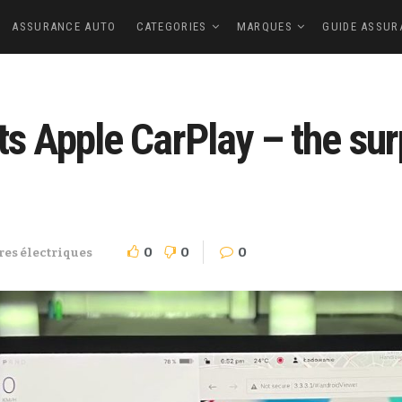
ASSURANCE AUTO
CATEGORIES
MARQUES
GUIDE ASSUR
cts Apple CarPlay – the su
0
0
0
res électriques