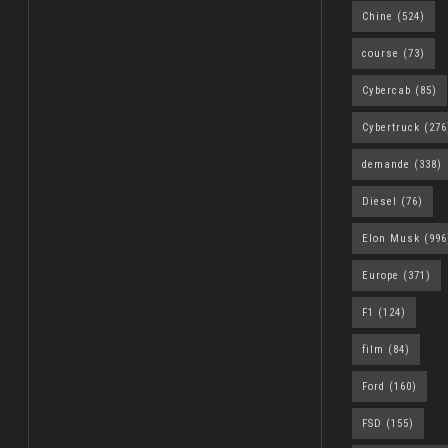
Chine
(524)
course
(73)
Cybercab
(85)
Cybertruck
(276
demande
(338)
Diesel
(76)
Elon Musk
(996
Europe
(371)
F1
(124)
film
(84)
Ford
(160)
FSD
(155)