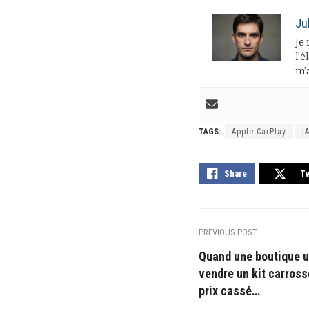
Ju
Je 
l’é
m’a
TAGS:
Apple CarPlay
I
Share
T
PREVIOUS POST
Quand une boutique u
vendre un kit carross
prix cassé…