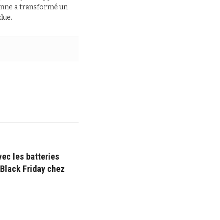
 panne a transformé un
due.
vec les batteries
 Black Friday chez