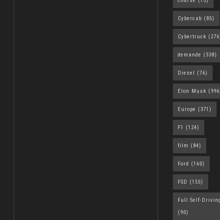
course
(73)
Cybercab
(85)
Cybertruck
(276
demande
(338)
Diesel
(76)
Elon Musk
(996
Europe
(371)
F1
(124)
film
(84)
Ford
(160)
FSD
(155)
Full Self-Drivin
(90)