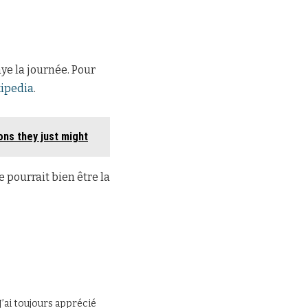
aye la journée. Pour
ipedia
.
ons they just might
 pourrait bien être la
J’ai toujours apprécié