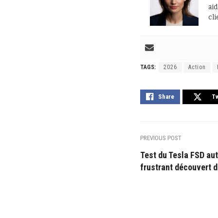
aid
cli
TAGS:
2026
Action
Share
T
PREVIOUS POST
Test du Tesla FSD aut
frustrant découvert d