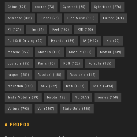
Chine
(524)
course
(73)
Cybercab
(85)
Cybertruck
(276)
demande
(338)
Diesel
(76)
Elon Musk
(996)
Europe
(371)
F1
(124)
film
(84)
Ford
(160)
FSD
(155)
Full Self-Driving
(90)
Hyundai
(159)
IA
(3417)
Kia
(70)
marché
(272)
Model S
(101)
Model Y
(602)
Moteur
(839)
obstacle
(95)
Paris
(90)
PDG
(122)
Porsche
(165)
rapport
(281)
Robotaxi
(188)
Robotaxis
(112)
réduction
(183)
SUV
(222)
Tech
(1958)
Tesla
(2493)
Tesla Model Y
(99)
Toyota
(198)
VE
(877)
ventes
(158)
Voiture
(793)
Vol
(2307)
États-Unis
(388)
A PROPOS