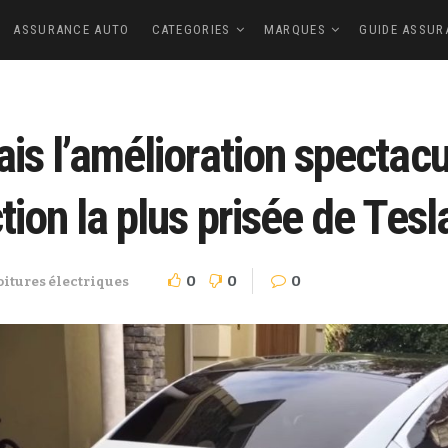
ASSURANCE AUTO
CATEGORIES
MARQUES
GUIDE ASSUR
ais l’amélioration spectac
ion la plus prisée de Tesla
0
0
0
oitures électriques