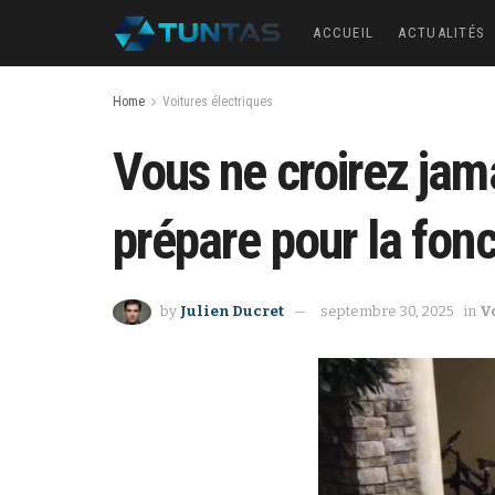
ACCUEIL
ACTUALITÉS
Home
Voitures électriques
Vous ne croirez jam
prépare pour la fonct
by
Julien Ducret
septembre 30, 2025
in
V