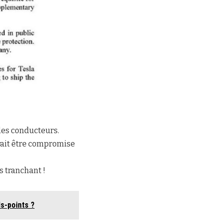
les conducteurs.
rrait être compromise
s tranchant !
ds-points ?