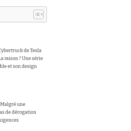
ybertruck de Tesla
a raison ? Une série
ble et son design
. Malgré une
pas de dérogation
exigences