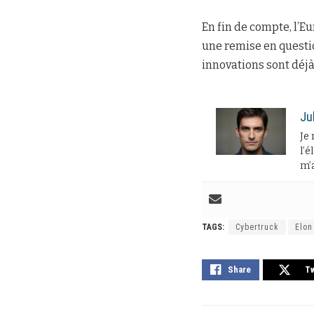
En fin de compte, l’Eu
une remise en questio
innovations sont déj
Ju
Je 
l’é
m’a
TAGS:
Cybertruck
Elon
Share
T