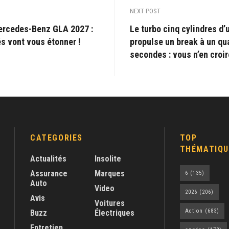
NEXT POST
ercedes-Benz GLA 2027 :
Le turbo cinq cylindres d
s vont vous étonner !
propulse un break à un qua
secondes : vous n’en croir
CATEGORIES
TOP
THÉMATIQU
Actualités
Insolite
Assurance
Marques
6
(135)
Auto
Video
2026
(206)
Avis
Voitures
Action
(683)
Buzz
Électriques
Entretien