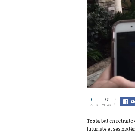
0
72
Sh
SHARES
VIEWS
Tesla
bat en retraite 
futuriste et ses maté