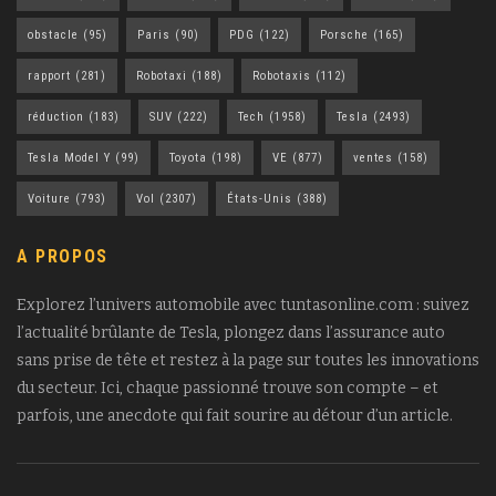
obstacle
(95)
Paris
(90)
PDG
(122)
Porsche
(165)
rapport
(281)
Robotaxi
(188)
Robotaxis
(112)
réduction
(183)
SUV
(222)
Tech
(1958)
Tesla
(2493)
Tesla Model Y
(99)
Toyota
(198)
VE
(877)
ventes
(158)
Voiture
(793)
Vol
(2307)
États-Unis
(388)
A PROPOS
Explorez l’univers automobile avec tuntasonline.com : suivez
l’actualité brûlante de Tesla, plongez dans l’assurance auto
sans prise de tête et restez à la page sur toutes les innovations
du secteur. Ici, chaque passionné trouve son compte – et
parfois, une anecdote qui fait sourire au détour d’un article.