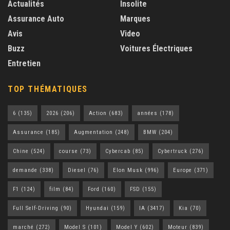
Actualités
Insolite
Assurance Auto
Marques
Avis
Video
Buzz
Voitures Électriques
Entretien
TOP THÉMATIQUES
6
(135)
2026
(206)
Action
(683)
années
(178)
Assurance
(185)
Augmentation
(248)
BMW
(204)
Chine
(524)
course
(73)
Cybercab
(85)
Cybertruck
(276)
demande
(338)
Diesel
(76)
Elon Musk
(996)
Europe
(371)
F1
(124)
film
(84)
Ford
(160)
FSD
(155)
Full Self-Driving
(90)
Hyundai
(159)
IA
(3417)
Kia
(70)
marché
(272)
Model S
(101)
Model Y
(602)
Moteur
(839)