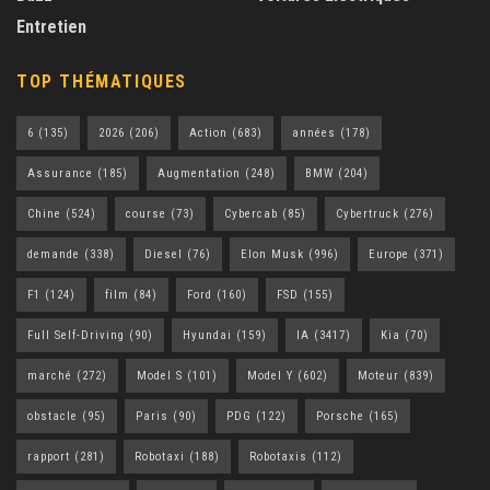
Entretien
TOP THÉMATIQUES
6
(135)
2026
(206)
Action
(683)
années
(178)
Assurance
(185)
Augmentation
(248)
BMW
(204)
Chine
(524)
course
(73)
Cybercab
(85)
Cybertruck
(276)
demande
(338)
Diesel
(76)
Elon Musk
(996)
Europe
(371)
F1
(124)
film
(84)
Ford
(160)
FSD
(155)
Full Self-Driving
(90)
Hyundai
(159)
IA
(3417)
Kia
(70)
marché
(272)
Model S
(101)
Model Y
(602)
Moteur
(839)
obstacle
(95)
Paris
(90)
PDG
(122)
Porsche
(165)
rapport
(281)
Robotaxi
(188)
Robotaxis
(112)