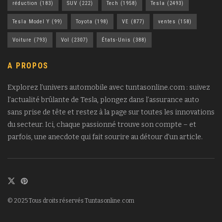
réduction
(183)
SUV
(222)
Tech
(1958)
Tesla
(2493)
Tesla Model Y
(99)
Toyota
(198)
VE
(877)
ventes
(158)
Voiture
(793)
Vol
(2307)
États-Unis
(388)
A PROPOS
Explorez l’univers automobile avec tuntasonline.com : suivez
l’actualité brûlante de Tesla, plongez dans l’assurance auto
sans prise de tête et restez à la page sur toutes les innovations
du secteur. Ici, chaque passionné trouve son compte – et
parfois, une anecdote qui fait sourire au détour d’un article.
© 2025 Tous droits réservés Tuntasonline.com