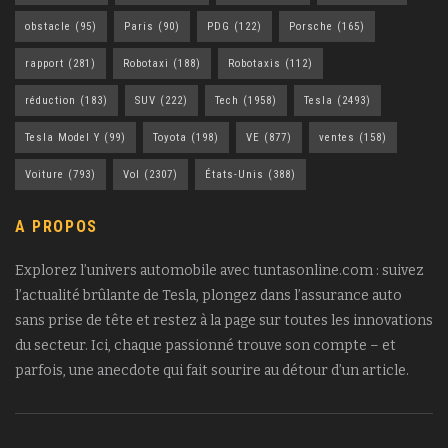
obstacle
(95)
Paris
(90)
PDG
(122)
Porsche
(165)
rapport
(281)
Robotaxi
(188)
Robotaxis
(112)
réduction
(183)
SUV
(222)
Tech
(1958)
Tesla
(2493)
Tesla Model Y
(99)
Toyota
(198)
VE
(877)
ventes
(158)
Voiture
(793)
Vol
(2307)
États-Unis
(388)
A PROPOS
Explorez l’univers automobile avec tuntasonline.com : suivez
l’actualité brûlante de Tesla, plongez dans l’assurance auto
sans prise de tête et restez à la page sur toutes les innovations
du secteur. Ici, chaque passionné trouve son compte – et
parfois, une anecdote qui fait sourire au détour d’un article.