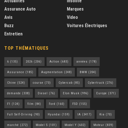
Actualités
Insolite
Assurance Auto
Marques
Avis
Video
Buzz
Voitures Électriques
Entretien
TOP THÉMATIQUES
6
(135)
2026
(206)
Action
(683)
années
(178)
Assurance
(185)
Augmentation
(248)
BMW
(204)
Chine
(524)
course
(73)
Cybercab
(85)
Cybertruck
(276)
demande
(338)
Diesel
(76)
Elon Musk
(996)
Europe
(371)
F1
(124)
film
(84)
Ford
(160)
FSD
(155)
Full Self-Driving
(90)
Hyundai
(159)
IA
(3417)
Kia
(70)
marché
(272)
Model S
(101)
Model Y
(602)
Moteur
(839)