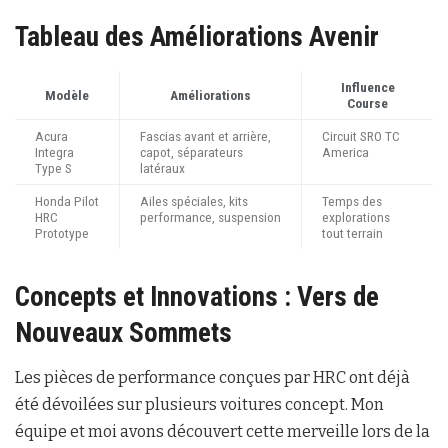
Tableau des Améliorations Avenir
Influence
Modèle
Améliorations
Course
Acura
Fascias avant et arrière,
Circuit SRO TC
Integra
capot, séparateurs
America
Type S
latéraux
Honda Pilot
Ailes spéciales, kits
Temps des
HRC
performance, suspension
explorations
Prototype
tout terrain
Concepts et Innovations : Vers de
Nouveaux Sommets
Les pièces de performance conçues par HRC ont déjà
été dévoilées sur plusieurs voitures concept. Mon
équipe et moi avons découvert cette merveille lors de la