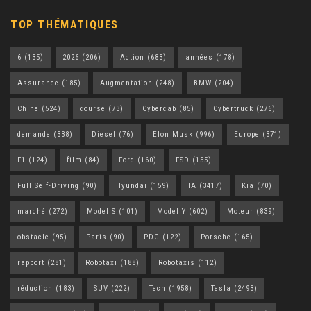
TOP THÉMATIQUES
6
(135)
2026
(206)
Action
(683)
années
(178)
Assurance
(185)
Augmentation
(248)
BMW
(204)
Chine
(524)
course
(73)
Cybercab
(85)
Cybertruck
(276)
demande
(338)
Diesel
(76)
Elon Musk
(996)
Europe
(371)
F1
(124)
film
(84)
Ford
(160)
FSD
(155)
Full Self-Driving
(90)
Hyundai
(159)
IA
(3417)
Kia
(70)
marché
(272)
Model S
(101)
Model Y
(602)
Moteur
(839)
obstacle
(95)
Paris
(90)
PDG
(122)
Porsche
(165)
rapport
(281)
Robotaxi
(188)
Robotaxis
(112)
réduction
(183)
SUV
(222)
Tech
(1958)
Tesla
(2493)