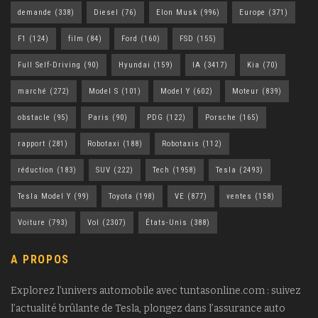
demande
(338)
Diesel
(76)
Elon Musk
(996)
Europe
(371)
F1
(124)
film
(84)
Ford
(160)
FSD
(155)
Full Self-Driving
(90)
Hyundai
(159)
IA
(3417)
Kia
(70)
marché
(272)
Model S
(101)
Model Y
(602)
Moteur
(839)
obstacle
(95)
Paris
(90)
PDG
(122)
Porsche
(165)
rapport
(281)
Robotaxi
(188)
Robotaxis
(112)
réduction
(183)
SUV
(222)
Tech
(1958)
Tesla
(2493)
Tesla Model Y
(99)
Toyota
(198)
VE
(877)
ventes
(158)
Voiture
(793)
Vol
(2307)
États-Unis
(388)
A PROPOS
Explorez l’univers automobile avec tuntasonline.com : suivez
l’actualité brûlante de Tesla, plongez dans l’assurance auto