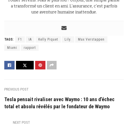
rouler sereins. Mais le plus fou ? Un jour, une simple panne
a transformé un client en ami. L’assurance, c’est parfois
une aventure humaine inattendue.
TAGS:
F1
IA
Kelly Piquet
Lily.
Max Verstappen
Miami
rapport
PREVIOUS POST
Tesla pensait rivaliser avec Waymo : 10 ans d’échec
total et absolu révélés par le fondateur de Waymo
NEXT POST